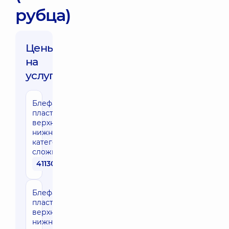
рубца)
Цены
на
услуги:
Блефаропластика/
пластика век
верхняя или
нижняя 1
категории
сложности
41130 грн
Блефаропластика/
пластика век
верхняя или
нижняя 2