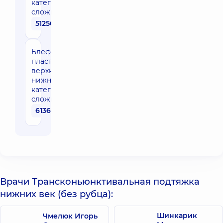
категории
сложности
51250 грн
Блефаропластика/
пластика век
верхняя или
нижняя 3
категории
сложности
61360 грн
Врачи Трансконьюнктивальная подтяжка
нижних век (без рубца):
Шинкарик
Чмелюк Игорь