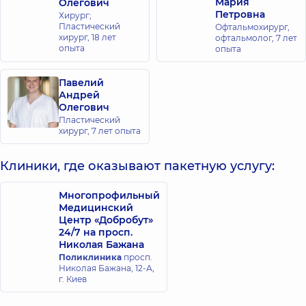
Мария
Олегович
Петровна
Хирург;
Пластический
Офтальмохирург,
хирург,
18 лет
офтальмолог,
7 лет
опыта
опыта
Павелий
Андрей
Олегович
Пластический
хирург,
7 лет опыта
Клиники, где оказывают пакетную услугу:
Многопрофильный
Медицинский
Центр «Добробут»
24/7 на просп.
Николая Бажана
Поликлиника
просп.
Николая Бажана, 12-А,
г. Киев