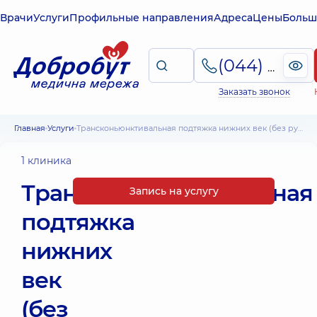
Врачи
Услуги
Профильные направления
Адреса
Цены
Больш
(044) 495-2-888
Заказать звонок
Главная
Услуги
Трансконьюнктивальная подтяжка нижних век (без рубца)
1 клиника
Трансконьюнктивальная
Запись на услугу
подтяжка
нижних
век
(без