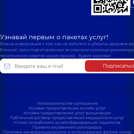
Узнавай первым о пакетах услуг!
Важна информация о том, как не заболеть и уберечь здоровье в
близких. Цикл подготовленных экспертами сезонных рекоменда
тематических советов наших врачей… Будьте здоровы!
Подписатьс
Пользовательское соглашение
Условия предоставления онлайн услуг
Условия предоставления услуг вакцинации
Публичный договор предоставления медицинских услуг
Уголок потребителя онлайн
Верификация пациентов
Правила внутреннего распорядка
Политика конфиденциальности и использования файлов cookie