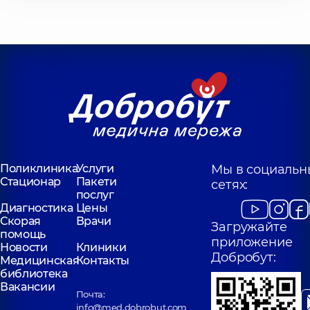
Поликлиника
Услуги
Мы в социальн
Стационар
Пакети
сетях:
послуг
Диагностика
Цены
Скорая
Врачи
Загружайте
помощь
приложение
Новости
Клиники
Добробут:
Медицинская
Контакты
библиотека
Вакансии
Почта:
info@med.dobrobut.com