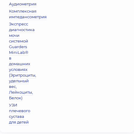
Аудиометрия
Комплексная
импедансометрия
Экспресс
диагностика
мочи
системой
Guarders
MiniLab®
в
домашних
условиях
(Эритроциты,
удельный
вес,
Лейкоциты,
Белок)
УЗИ
плечевого
сустава
для детей