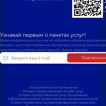
Узнавай первым о пакетах услуг!
Важна информация о том, как не заболеть и уберечь здоровье в
близких. Цикл подготовленных экспертами сезонных рекоменда
тематических советов наших врачей… Будьте здоровы!
Подписатьс
Пользовательское соглашение
Условия предоставления онлайн услуг
Условия предоставления услуг вакцинации
Публичный договор предоставления медицинских услуг
Уголок потребителя онлайн
Верификация пациентов