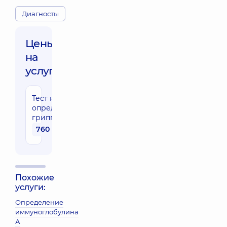
Диагносты
Цены
на
услуги:
Тест на
определение
гриппа А+Б
760 грн
Похожие
услуги:
Определение
иммуноглобулина
А