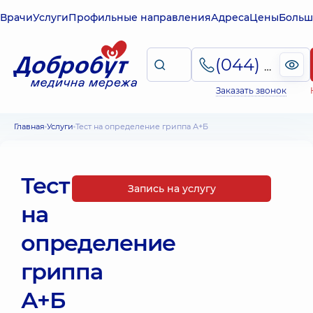
Врачи
Услуги
Профильные направления
Адреса
Цены
Больш
(044) 495-2-888
Заказать звонок
Главная
Услуги
Тест на определение гриппа А+Б
Тест
Запись на услугу
на
определение
гриппа
А+Б