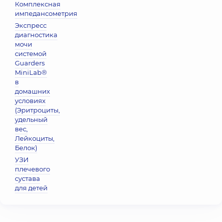
Комплексная
импедансометрия
Экспресс
диагностика
мочи
системой
Guarders
MiniLab®
в
домашних
условиях
(Эритроциты,
удельный
вес,
Лейкоциты,
Белок)
УЗИ
плечевого
сустава
для детей