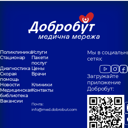
Акушер-
Акушер-
гинеколог; Врач
гинеколог; Врач
ультразвуковой
ультразвуковой
диагностики,
13 лет
диагностики,
5 лет
опыта
опыта
Запорожец
Алина
Рекута Алина
Валерьевна
Сергеевна
Акушер-
Гинеколог-
Поликлиника
Услуги
Мы в социальн
гинеколог; Врач
онколог,
14 лет
Стационар
Пакети
сетях:
ультразвуковой
опыта
послуг
диагностики,
6 лет
опыта
Диагностика
Цены
Скорая
Врачи
Загружайте
помощь
приложение
Новости
Клиники
Добробут:
Медицинская
Контакты
библиотека
Вакансии
Почта:
info@med.dobrobut.com