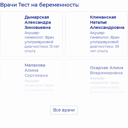
Врачи Тест на беременность:
Дымарская
Климанская
Александра
Наталья
Зиновьевна
Александровна
Акушер-
Акушер-
гинеколог; Врач
гинеколог; Врач
ультразвуковой
ультразвуковой
диагностики,
13 лет
диагностики,
39
опыта
лет опыта
Малахова
Осадчая Алина
Алина
Владимировна
Сергеевна
Акушер-
Акушер-
гинеколог; Врач
гинеколог; Врач
ультразвуковой
ультразвуковой
диагностики,
13 лет
диагностики,
14
опыта
лет опыта
Все врачи
Пасынкова
Штопенко
Олеся
Елена
Анатольевна
Андреевна