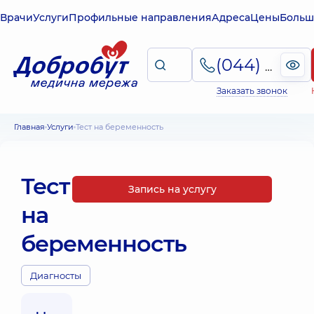
Врачи
Услуги
Профильные направления
Адреса
Цены
Больш
(044) 495-2-888
Заказать звонок
Главная
Услуги
Тест на беременность
Тест
Запись на услугу
на
беременность
Диагносты