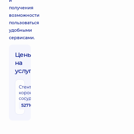
и
получения
возможности
пользоваться
удобными
сервисами.
Цены
на
услуги:
Стентирование
коронарных
сосудов
52710 грн