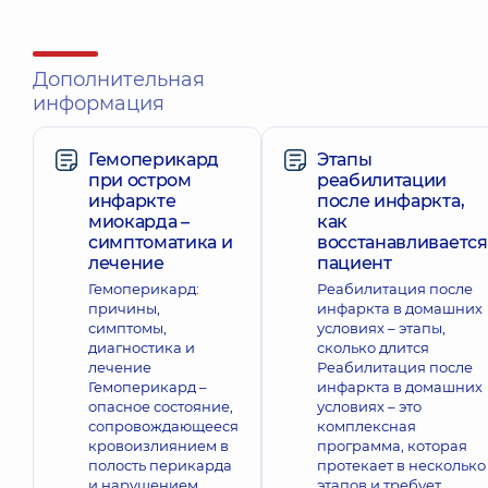
Дополнительная
информация
Гемоперикард
Этапы
при остром
реабилитации
инфаркте
после инфаркта,
миокарда –
как
симптоматика и
восстанавливается
лечение
пациент
Гемоперикард:
Реабилитация после
причины,
инфаркта в домашних
симптомы,
условиях – этапы,
диагностика и
сколько длится
лечение
Реабилитация после
Гемоперикард –
инфаркта в домашних
опасное состояние,
условиях – это
сопровождающееся
комплексная
кровоизлиянием в
программа, которая
полость перикарда
протекает в несколько
и нарушением
этапов и требует