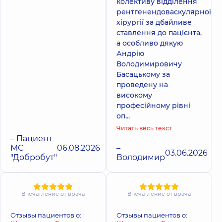
колективу відділення
рентгенендоваскулярної
хірургії за дбайливе
ставлення до пацієнта,
а особливо дякую
Андрію
Володимировичу
Басацькому за
проведену на
високому
професійному рівні
оп...
Читать весь текст
– Пациент
МС
06.08.2026
–
03.06.2026
"Добробут"
Володимир
Впечатление от врача
Впечатление от врача
Отзывы пациентов о:
Отзывы пациентов о: