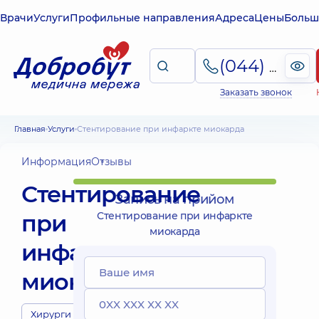
Врачи
Услуги
Профильные направления
Адреса
Цены
Больш
(044) 495-2-888
Заказать звонок
Главная
Услуги
Стентирование при инфаркте миокарда
Информация
Отзывы
Стентирование
Запись на прийом
при
Стентирование при инфаркте
миокарда
инфаркте
миокарда
Хирурги