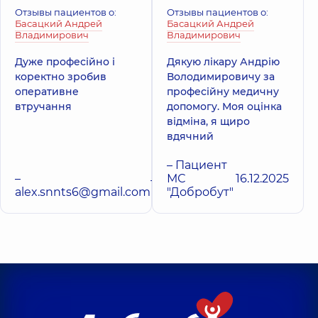
Отзывы пациентов о:
Отзывы пациентов о:
Басацкий Андрей
Басацкий Андрей
Владимирович
Владимирович
Дуже професійно і
Дякую лікару Андрію
коректно зробив
Володимировичу за
оперативне
професійну медичну
втручання
допомогу. Моя оцінка
відміна, я щиро
вдячний
– Пациент
–
МС
16.12.2025
11.02.2026
alex.snnts6@gmail.com
"Добробут"