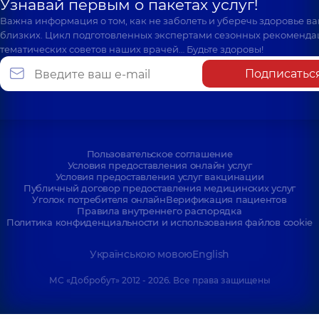
Узнавай первым о пакетах услуг!
Важна информация о том, как не заболеть и уберечь здоровье в
близких. Цикл подготовленных экспертами сезонных рекоменда
тематических советов наших врачей… Будьте здоровы!
Подписатьс
Пользовательское соглашение
Условия предоставления онлайн услуг
Условия предоставления услуг вакцинации
Публичный договор предоставления медицинских услуг
Уголок потребителя онлайн
Верификация пациентов
Правила внутреннего распорядка
Политика конфиденциальности и использования файлов cookie
Українською мовою
English
МС «Добробут» 2012 - 2026. Все права защищены