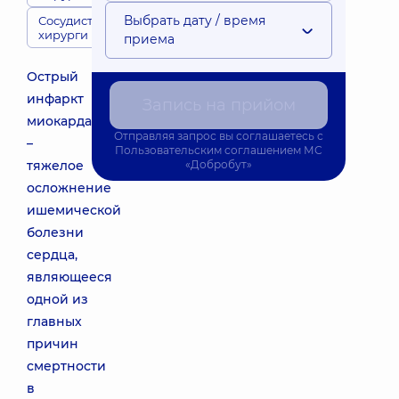
Выбрать дату / время
Сосудистые
хирурги
приема
Острый
инфаркт
Запись на прийом
миокарда
Отправляя запрос вы соглашаетесь с
–
Пользовательским соглашением
МС
тяжелое
«Добробут»
осложнение
ишемической
болезни
сердца,
являющееся
одной из
главных
причин
смертности
в