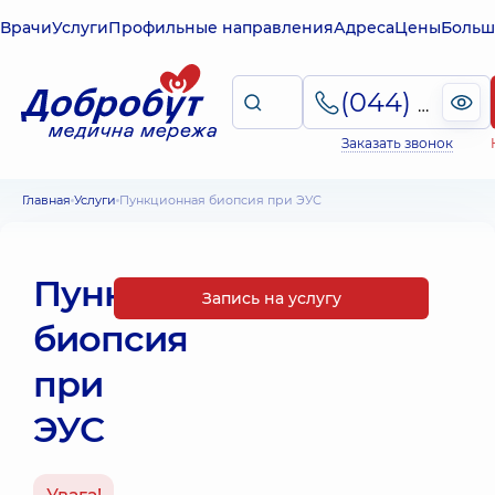
Врачи
Услуги
Профильные направления
Адреса
Цены
Больш
(044) 495-2-888
Заказать звонок
Главная
Услуги
Пункционная биопсия при ЭУС
Пункционная
Запись на услугу
биопсия
при
ЭУС