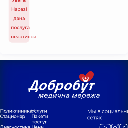
Увага!
Наразі
дана
послуга
неактивна
Поликлиника
Услуги
Мы в социальн
Стационар
Пакети
сетях:
послуг
Диагностика
Цены