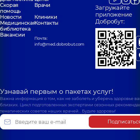
Скорая
Врачи
Загружайте
помощь
приложение
Новости
Клиники
Добробут:
Медицинская
Контакты
библиотека
Вакансии
Почта:
info@med.dobrobut.com
Узнавай первым о пакетах услуг!
Важна информация о том, как не заболеть и уберечь здоровье в
близких. Цикл подготовленных экспертами сезонных рекоменда
тематических советов наших врачей… Будьте здоровы!
Подписатьс