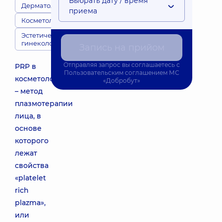
Выбрать дату / время
Дерматологи
приема
Косметологи
Эстетическая
гинекология
Запись на прийом
Отправляя запрос вы соглашаетесь с
PRP в
Пользовательским соглашением
МС
косметологии
«Добробут»
– метод
плазмотерапии
лица, в
основе
которого
лежат
свойства
«platelet
rich
plazma»,
или