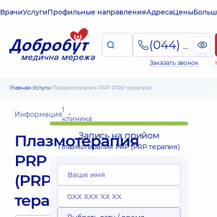
Врачи
Услуги
Профильные направления
Адреса
Цены
Больш
(044) 495-2-888
Заказать звонок
Главная
Услуги
Плазмотерапия PRP (PRP терапия)
1
Информация
клиника
Запись на прийом
Плазмотерапия
Плазмотерапия PRP (PRP терапия)
PRP
(PRP
терапия)