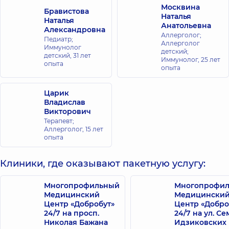
Москвина
Бравистова
Наталья
Наталья
Анатольевна
Александровна
Аллерголог;
Педиатр;
Аллерголог
Иммунолог
детский;
детский,
31 лет
Иммунолог,
25 лет
опыта
опыта
Царик
Владислав
Викторович
Терапевт;
Аллерголог,
15 лет
опыта
Клиники, где оказывают пакетную услугу:
Многопрофильный
Многопрофи
Медицинский
Медицински
Центр «Добробут»
Центр «Добро
24/7 на просп.
24/7 на ул. С
Николая Бажана
Идзиковских