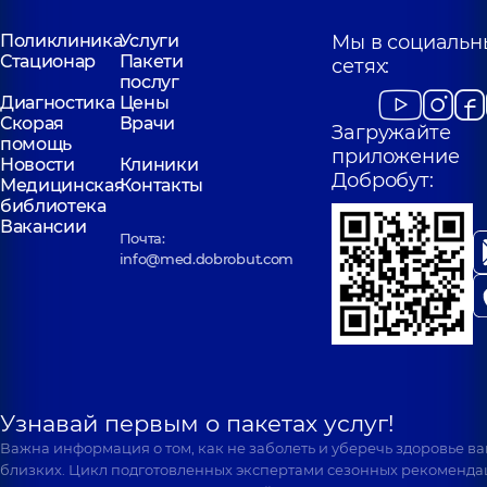
Поликлиника
Услуги
Мы в социальн
Стационар
Пакети
сетях:
послуг
Диагностика
Цены
Скорая
Врачи
Загружайте
помощь
приложение
Новости
Клиники
Добробут:
Медицинская
Контакты
библиотека
Вакансии
Почта:
info@med.dobrobut.com
Узнавай первым о пакетах услуг!
Важна информация о том, как не заболеть и уберечь здоровье в
близких. Цикл подготовленных экспертами сезонных рекоменда