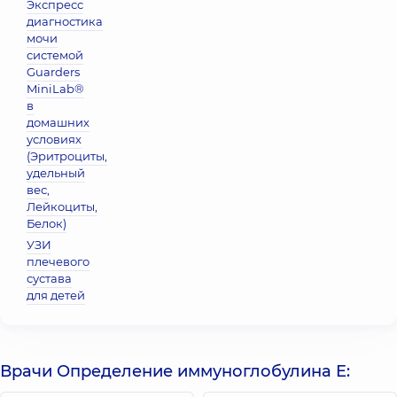
Экспресс
диагностика
мочи
системой
Guarders
MiniLab®
в
домашних
условиях
(Эритроциты,
удельный
вес,
Лейкоциты,
Белок)
УЗИ
плечевого
сустава
для детей
Врачи Определение иммуноглобулина E: