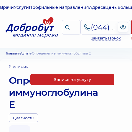
Врачи
Услуги
Профильные направления
Адреса
Цены
Больш
(044) 495-2-888
Заказать звонок
Главная
Услуги
Определение иммуноглобулина E
6 клиник
Определение
Запись на услугу
иммуноглобулина
E
Диагносты