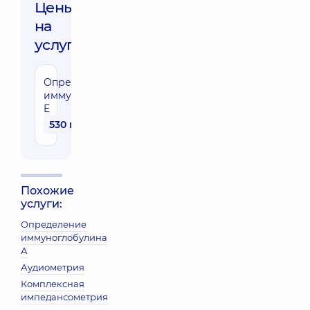
Цены
на
услуги:
Определение
иммуноглобулина
E
530 грн
Похожие
услуги:
Определение
иммуноглобулина
А
Аудиометрия
Комплексная
импедансометрия