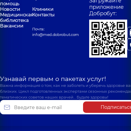
Загружайте
помощь
приложение
Новости
Клиники
Добробут:
Медицинская
Контакты
библиотека
Вакансии
Почта:
info@med.dobrobut.com
Узнавай первым о пакетах услуг!
Важна информация о том, как не заболеть и уберечь здоровье в
близких. Цикл подготовленных экспертами сезонных рекоменда
тематических советов наших врачей… Будьте здоровы!
Подписатьс