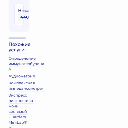
Назоцитограмма
440 грн
Похожие
услуги:
Определение
иммуноглобулина
А
Аудиометрия
Комплексная
импедансометрия
Экспресс
диагностика
мочи
системой
Guarders
MiniLab®
в