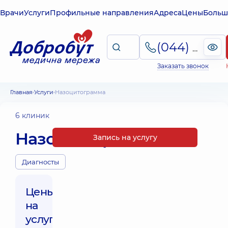
Врачи
Услуги
Профильные направления
Адреса
Цены
Больш
(044) 495-2-888
Заказать звонок
Главная
Услуги
Назоцитограмма
6 клиник
Назоцитограмма
Запись на услугу
Диагносты
Цены
на
услуги: