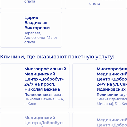
опыта
опыта
Царик
Владислав
Викторович
Терапевт;
Аллерголог,
15 лет
опыта
Клиники, где оказывают пакетную услугу:
Многопрофильный
Многопрофи
Медицинский
Медицински
Центр «Добробут»
Центр «Добро
24/7 на просп.
24/7 на ул. С
Николая Бажана
Идзиковских
Поликлиника
просп.
Поликлиника
ул
Николая Бажана, 12-А,
Семьи Идзиковск
г. Киев
Мишина), 3, г. Ки
Медицинский
Медицински
Центр «Добробут»
Центр «Добро