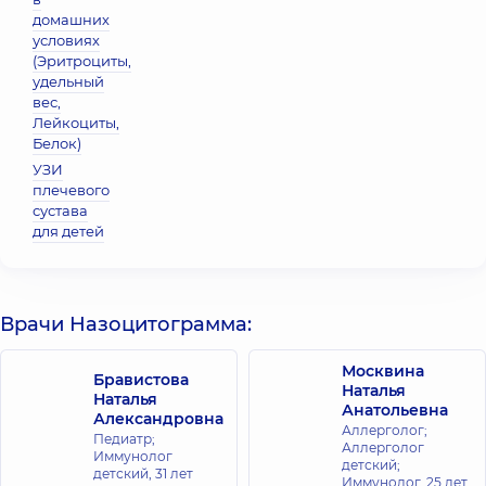
домашних
условиях
(Эритроциты,
удельный
вес,
Лейкоциты,
Белок)
УЗИ
плечевого
сустава
для детей
Врачи Назоцитограмма:
Москвина
Бравистова
Наталья
Наталья
Анатольевна
Александровна
Аллерголог;
Педиатр;
Аллерголог
Иммунолог
детский;
детский,
31 лет
Иммунолог,
25 лет