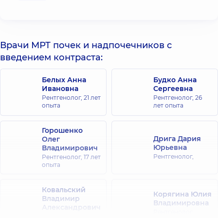
Врачи МРТ почек и надпочечников с
введением контраста:
Белых Анна
Будко Анна
Ивановна
Сергеевна
Рентгенолог,
21 лет
Рентгенолог,
26
опыта
лет опыта
Горошенко
Дрига Дария
Олег
Юрьевна
Владимирович
Рентгенолог,
Рентгенолог,
17 лет
опыта
Ковальский
Корягина Юлия
Владимир
Владимировна
Александрович
Рентгенолог,
Рентгенолог,