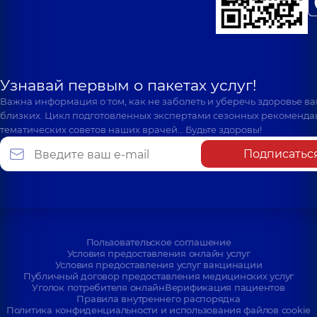
Узнавай первым о пакетах услуг!
Важна информация о том, как не заболеть и уберечь здоровье в
близких. Цикл подготовленных экспертами сезонных рекоменда
тематических советов наших врачей… Будьте здоровы!
Подписатьс
Пользовательское соглашение
Условия предоставления онлайн услуг
Условия предоставления услуг вакцинации
Публичный договор предоставления медицинских услуг
Уголок потребителя онлайн
Верификация пациентов
Правила внутреннего распорядка
Политика конфиденциальности и использования файлов cookie