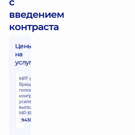
с
введением
контраста
Цены
на
услуги:
МРТ органов
брюшной
полости с
контрастным
усилением с
выполнением
МР-ХПГ
9430 грн