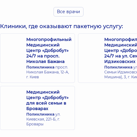
Все врачи
Рязанцев
Черепинская
Богдан
Елена Петровна
Клиники, где оказывают пакетную услугу:
Анатольевич
Рентгенолог,
43
лет опыта
Рентгенолог,
Многопрофильный
Многопрофи
Медицинский
Медицински
Корнеева
Центр «Добробут»
Центр «Добро
Шпиро Мария
Анастасия
24/7 на просп.
24/7 на ул. С
Вадимовна
Сергеевна
Николая Бажана
Идзиковских
Рентгенолог,
Рентгенолог,
5 лет
Поликлиника
просп.
Поликлиника
ул
опыта
Николая Бажана, 12-А,
Семьи Идзиковск
г. Киев
Мишина), 3, г. Ки
Дубривный
Качуровский
Юрий
Олег Петрович
Медицинский
Николаевич
Центр «Добробут»
Рентгенолог,
22
Рентгенолог,
46
лет опыта
для всей семьи в
лет опыта
Броварах
Поликлиника
ул.
Киевская, 221-Б, г.
Ефремова
Кеда Ирина
Бровары
Юлия
Александровна
Владимировна
Рентгенолог,
23