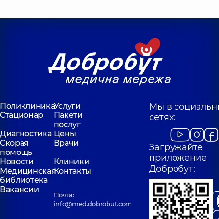
Рентгенолог,
15 лет
лет опыта
опыта
Поликлиника
Услуги
Мы в социальн
Стационар
Пакети
сетях:
послуг
Диагностика
Цены
Скорая
Врачи
Загружайте
помощь
приложение
Новости
Клиники
Добробут:
Медицинская
Контакты
библиотека
Вакансии
Почта:
info@med.dobrobut.com