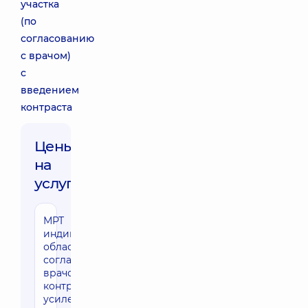
участка
(по
согласованию
с врачом)
с
введением
контраста
Цены
на
услуги:
МРТ
10310 грн
индивидуальной
области (по
согласованию с
врачом) с
контрастным
усилением