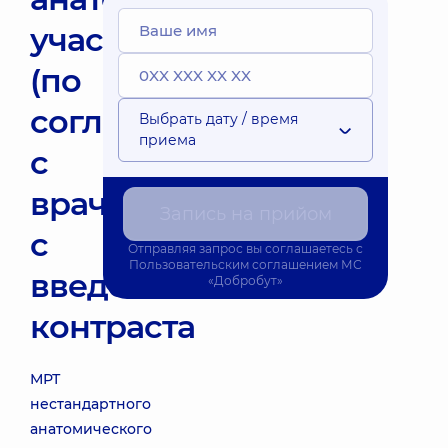
участка
(по
согласованию
Выбрать дату / время
приема
с
врачом)
Запись на прийом
с
Отправляя запрос вы соглашаетесь с
Пользовательским соглашением
МС
введением
«Добробут»
контраста
МРТ
нестандартного
анатомического