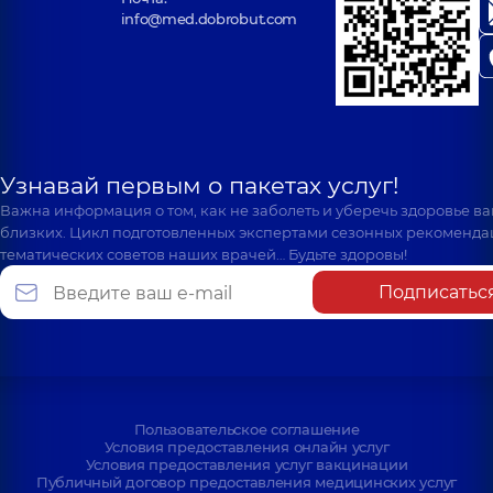
info@med.dobrobut.com
Узнавай первым о пакетах услуг!
Важна информация о том, как не заболеть и уберечь здоровье в
близких. Цикл подготовленных экспертами сезонных рекоменда
тематических советов наших врачей… Будьте здоровы!
Подписатьс
Пользовательское соглашение
Условия предоставления онлайн услуг
Условия предоставления услуг вакцинации
Публичный договор предоставления медицинских услуг