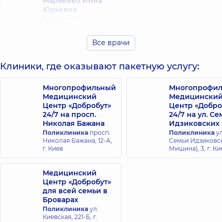
Марьенко Инна
Юрьевна
Рентгенолог;
Рентген-лаборант,
35 лет опыта
Все врачи
Клиники, где оказывают пакетную услугу:
Многопрофильный
Многопрофи
Медицинский
Медицински
Центр «Добробут»
Центр «Добро
24/7 на просп.
24/7 на ул. С
Николая Бажана
Идзиковских
Поликлиника
просп.
Поликлиника
ул
Николая Бажана, 12-А,
Семьи Идзиковск
г. Киев
Мишина), 3, г. Ки
Медицинский
Центр «Добробут»
для всей семьи в
Броварах
Поликлиника
ул.
Киевская, 221-Б, г.