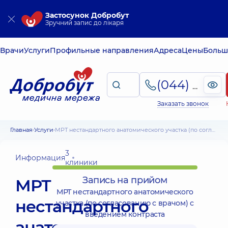
Застосунок Добробут
Зручний запис до лікаря
Врачи
Услуги
Профильные направления
Адреса
Цены
Больш
(044) 495-2-888
Заказать звонок
Главная
Услуги
МРТ нестандартного анатомического участка (по согласованию с врачом) с введением контраста
3
Информация
клиники
Запись на прийом
МРТ
МРТ нестандартного анатомического
нестандартного
участка (по согласованию с врачом) с
введением контраста
анатомического