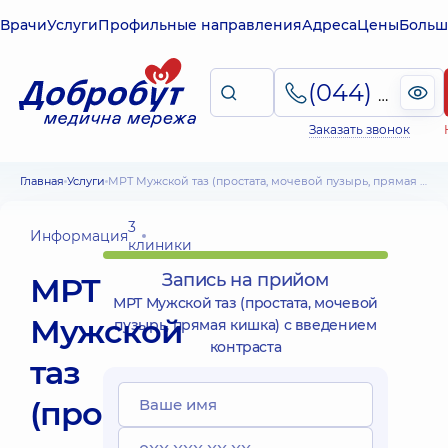
Врачи
Услуги
Профильные направления
Адреса
Цены
Больш
(044) 495-2-888
Заказать звонок
Главная
Услуги
МРТ Мужской таз (простата, мочевой пузырь, прямая кишка) с введением контраста
3
Информация
клиники
Запись на прийом
МРТ
МРТ Мужской таз (простата, мочевой
Мужской
пузырь, прямая кишка) с введением
контраста
таз
(простата,