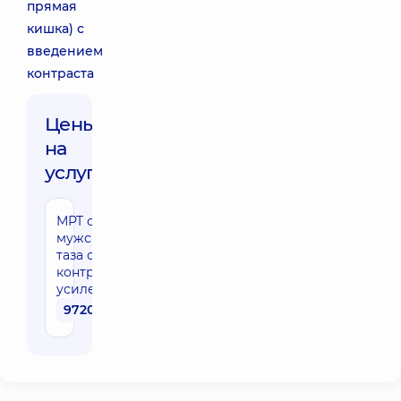
прямая
кишка) с
введением
контраста
Цены
на
услуги:
МРТ органов
мужского
таза с
контрастным
усилением
9720 грн