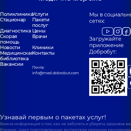
Поликлиника
Услуги
Мы в социальн
Стационар
Пакети
сетях:
послуг
Диагностика
Цены
Скорая
Врачи
Загружайте
помощь
приложение
Новости
Клиники
Добробут:
Медицинская
Контакты
библиотека
Вакансии
Почта:
info@med.dobrobut.com
Узнавай первым о пакетах услуг!
Важна информация о том, как не заболеть и уберечь здоровье в
близких. Цикл подготовленных экспертами сезонных рекоменда