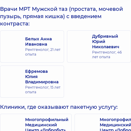
Врачи МРТ Мужской таз (простата, мочевой
пузырь, прямая кишка) с введением
контраста:
Дубривный
Белых Анна
Юрий
Ивановна
Николаевич
Рентгенолог,
21 лет
Рентгенолог,
46
опыта
лет опыта
Ефремова
Юлия
Владимировна
Рентгенолог,
15 лет
опыта
Клиники, где оказывают пакетную услугу:
Многопрофильный
Многопрофи
Медицинский
Медицински
Центр «Добробут»
Центр «Добро