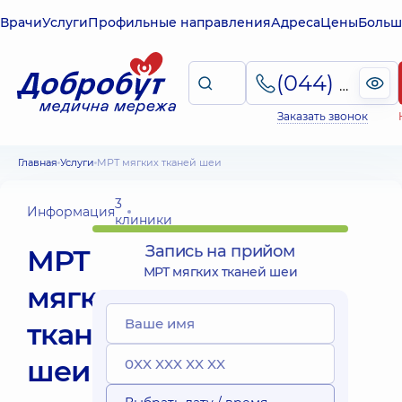
Врачи
Услуги
Профильные направления
Адреса
Цены
Больш
(044) 495-2-888
Заказать звонок
Главная
Услуги
МРТ мягких тканей шеи
3
Информация
клиники
Запись на прийом
МРТ
МРТ мягких тканей шеи
мягких
тканей
шеи