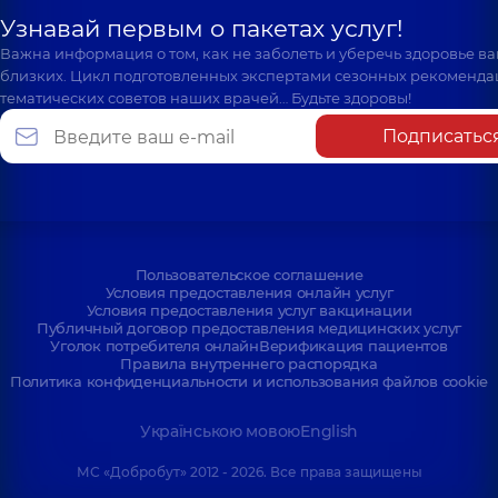
Узнавай первым о пакетах услуг!
Важна информация о том, как не заболеть и уберечь здоровье в
близких. Цикл подготовленных экспертами сезонных рекоменда
тематических советов наших врачей… Будьте здоровы!
Подписатьс
Пользовательское соглашение
Условия предоставления онлайн услуг
Условия предоставления услуг вакцинации
Публичный договор предоставления медицинских услуг
Уголок потребителя онлайн
Верификация пациентов
Правила внутреннего распорядка
Политика конфиденциальности и использования файлов cookie
Українською мовою
English
МС «Добробут» 2012 - 2026. Все права защищены