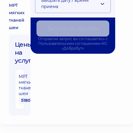
Выбрать дату / время
МРТ
приема
мягких
тканей
шеи
Запись на прийом
Отправляя запрос вы соглашаетесь с
Цены
Пользовательским соглашением
МС
«Добробут»
на
услуги:
МРТ
мягких
тканей
шеи
5180 грн