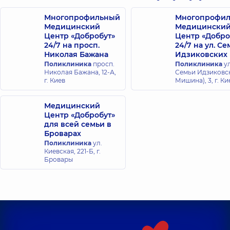
Казимировна
Рентгенолог,
Многопрофильный
45
Многопрофи
лет опыта
Медицинский
Медицински
Центр «Добробут»
Центр «Добро
24/7 на просп.
24/7 на ул. С
Николая Бажана
Идзиковских
Поликлиника
просп.
Поликлиника
ул
Николая Бажана, 12-А,
Семьи Идзиковск
г. Киев
Мишина), 3, г. Ки
Медицинский
Центр «Добробут»
для всей семьи в
Броварах
Поликлиника
ул.
Киевская, 221-Б, г.
Бровары