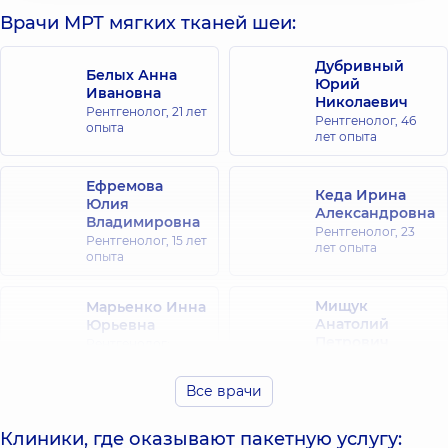
Врачи МРТ мягких тканей шеи:
Дубривный
Белых Анна
Юрий
Ивановна
Николаевич
Рентгенолог,
21 лет
Рентгенолог,
46
опыта
лет опыта
Ефремова
Кеда Ирина
Юлия
Александровна
Владимировна
Рентгенолог,
23
Рентгенолог,
15 лет
лет опыта
опыта
Мищук
Марьенко Инна
Анатолий
Юрьевна
Петрович
Рентгенолог;
Рентген-лаборант,
Рентгенолог,
45
35 лет опыта
лет опыта
Все врачи
Пидгирная
Клиники, где оказывают пакетную услугу:
Казимира