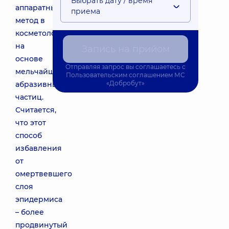
Выбрать дату / время
аппаратный
приема
метод в
косметологии
на
Запись на прийом
основе
Отправляя запрос вы соглашаетесь с
мельчайших
Пользовательским соглашением
МС
«Добробут»
абразивных
частиц.
Считается,
что этот
способ
избавления
от
омертвевшего
слоя
эпидермиса
– более
продвинутый