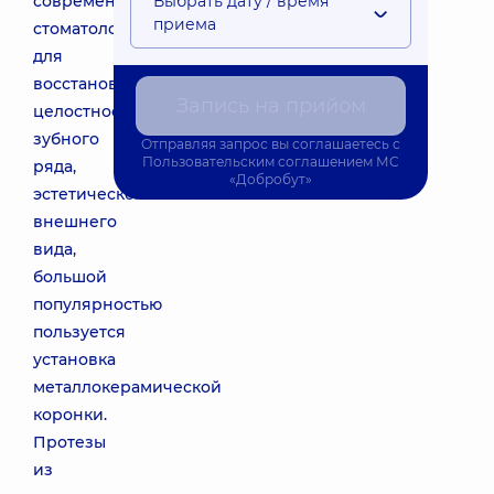
современной
Выбрать дату / время
приема
стоматологии,
для
восстановления
Запись на прийом
целостности
зубного
Отправляя запрос вы соглашаетесь с
Пользовательским соглашением
МС
ряда,
«Добробут»
эстетического
внешнего
вида,
большой
популярностью
пользуется
установка
металлокерамической
коронки.
Протезы
из