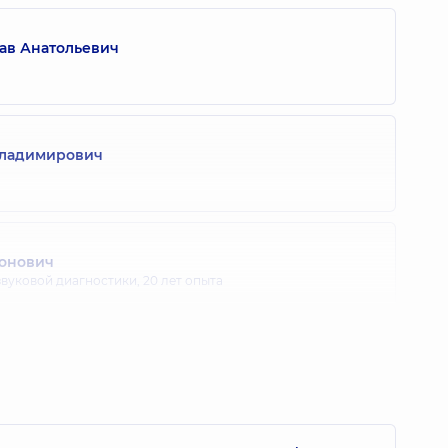
ав Анатольевич
Владимирович
тонович
звуковой диагностики,
20 лет опыта
Васильевич
звуковой диагностики,
29 лет опыта