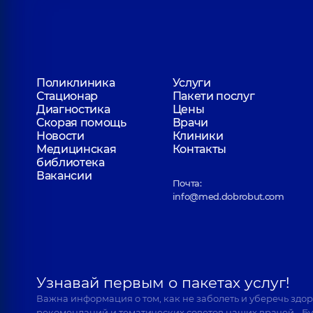
Поликлиника
Услуги
Стационар
Пакети послуг
Диагностика
Цены
Скорая помощь
Врачи
Новости
Клиники
Медицинская
Контакты
библиотека
Вакансии
Почта:
info@med.dobrobut.com
Узнавай первым о пакетах услуг!
Важна информация о том, как не заболеть и уберечь здо
рекомендаций и тематических советов наших врачей… Бу