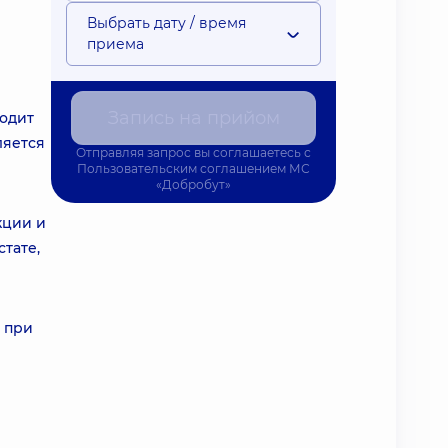
Выбрать дату / время
приема
Запись на прийом
водит
ляется
Отправляя запрос вы соглашаетесь с
Пользовательским соглашением
МС
«Добробут»
кции и
тате,
 при