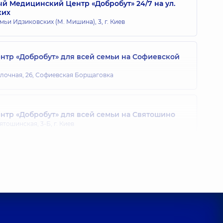
 Медицинский Центр «Добробут» 24/7 на ул.
ких
 Анатольевич
мьи Идзиковских (М. Мишина), 3, г. Киев
звуковой диагностики,
25 лет опыта
тр «Добробут» для всей семьи на Софиевской
блочная, 26, Софиевская Борщаговка
тр «Добробут» для всей семьи на Святошино
ятошинская, 3-Б, г. Киев
тр «Добробут» для всей семьи на Позняках
агоманова, 21-А, г. Киев