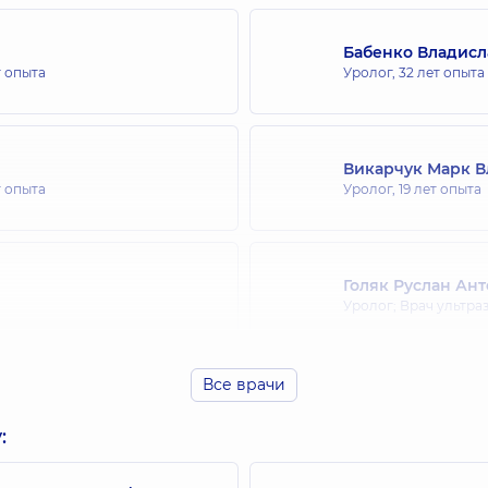
Бабенко Владисл
т опыта
Уролог,
32 лет опыта
Викарчук Марк 
т опыта
Уролог,
19 лет опыта
Голяк Руслан Ан
Уролог; Врач ультра
Все врачи
Ткаченко Павел 
Уролог; Врач ультра
: