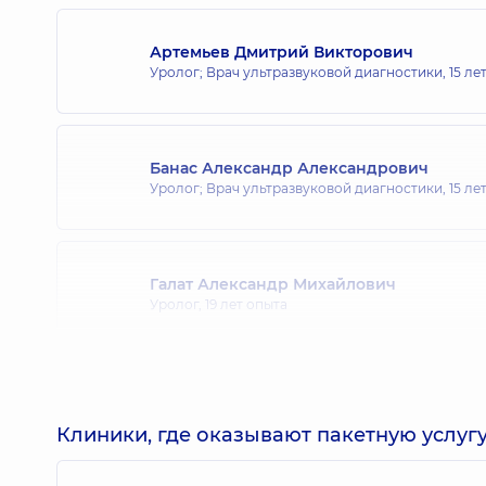
Артемьев Дмитрий Викторович
Уролог; Врач ультразвуковой диагностики,
15 ле
Банас Александр Александрович
Уролог; Врач ультразвуковой диагностики,
15 ле
Галат Александр Михайлович
Уролог,
19 лет опыта
Стаховский Александр Эдуардович
Онколог; Уролог,
22 лет опыта
Клиники, где оказывают пакетную услугу