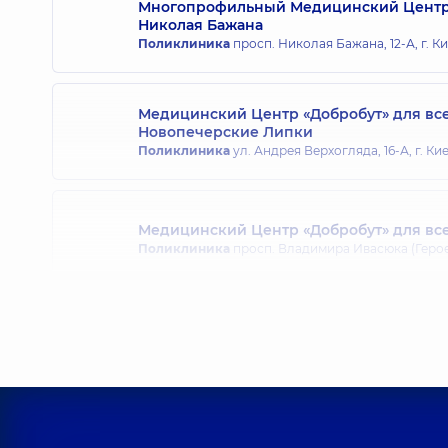
Многопрофильный Медицинский Центр «
Николая Бажана
Хабенец Олег Сергеевич
Поликлиника
просп. Николая Бажана, 12-А, г. К
Уролог,
15 лет опыта
Медицинский Центр «Добробут» для вс
Новопечерские Липки
Поликлиника
ул. Андрея Верхогляда, 16-А, г. Ки
Медицинский Центр «Добробут» для вс
Поликлиника
просп. Владимира Ивасюка (Героев 
Медицинский Центр «Добробут» для вз
Поликлиника
ул. Александра Мишуги, 12, г. Кие