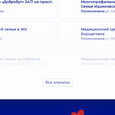
Добробут» 24/7 на просп.
Многопрофильный
Семьи Идзиковс
Чумак Александр
иев
Поликлиника
ул. Се
Уролог; Врач ультра
ей семьи в ЖК
Медицинский Цен
Борщаговке
ев
Поликлиника
ул. Я
ей семьи на Оболони
Медицинский Цен
Сталинграда), 16-В, г. Киев
Поликлиника
ул. Св
Все клиники
рослых на Позняках
Медицинский Цен
в
Поликлиника
ул. Др