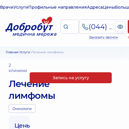
Врачи
Услуги
Профильные направления
Адреса
Цены
Больш
(044) 495-2-888
Заказать звонок
Главная
Услуги
Лечение лимфомы
2
клиники
Запись на услугу
Лечение
лимфомы
Онкологи
Цены