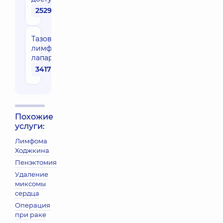
25290 грн
Тазовая
лимфаденэктомия
лапароскопическая
34170 грн
Похожие
услуги:
Лимфома
Ходжкина
Пенэктомия
Удаление
миксомы
сердца
Операция
при раке