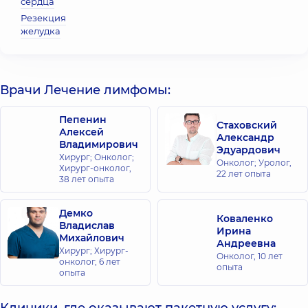
сердца
Резекция
желудка
Врачи Лечение лимфомы:
Пепенин
Стаховский
Алексей
Александр
Владимирович
Эдуардович
Хирург; Онколог;
Онколог; Уролог,
Хирург-онколог,
22 лет опыта
38 лет опыта
Демко
Коваленко
Владислав
Ирина
Михайлович
Андреевна
Хирург; Хирург-
Онколог,
10 лет
онколог,
6 лет
опыта
опыта