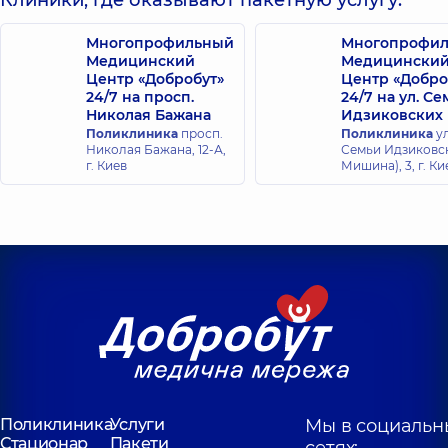
Клиники, где оказывают пакетную услугу:
Многопрофильный
Многопрофи
Медицинский
Медицински
Центр «Добробут»
Центр «Добро
24/7 на просп.
24/7 на ул. С
Николая Бажана
Идзиковских
Поликлиника
просп.
Поликлиника
ул
Николая Бажана, 12-А,
Семьи Идзиковск
г. Киев
Мишина), 3, г. Ки
Поликлиника
Услуги
Мы в социальн
Стационар
Пакети