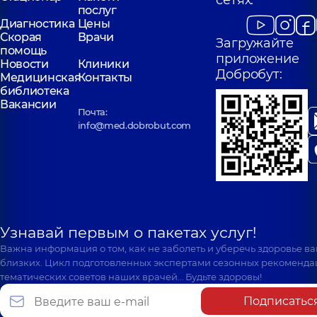
сетях:
послуг
Диагностика
Цены
Скорая
Врачи
Загружайте
помощь
приложение
Новости
Клиники
Добробут:
Медицинская
Контакты
библиотека
Вакансии
Почта:
info@med.dobrobut.com
Узнавай первым о пакетах услуг!
Важна информация о том, как не заболеть и уберечь здоровье в
близких. Цикл подготовленных экспертами сезонных рекоменда
тематических советов наших врачей… Будьте здоровы!
Подписатьс