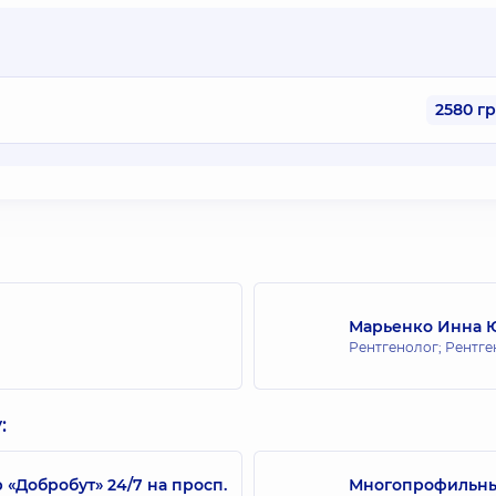
2580 г
Марьенко Инна 
Рентгенолог; Рентге
:
Добробут» 24/7 на просп.
Многопрофильный