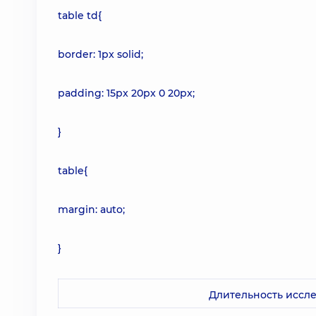
table td{
border: 1px solid;
padding: 15px 20px 0 20px;
}
table{
margin: auto;
}
Длительность иссл