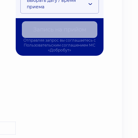
Выбрать дату / время
приема
Запись на прийом
Отправляя запрос вы соглашаетесь с
Пользовательским соглашением
МС
«Добробут»