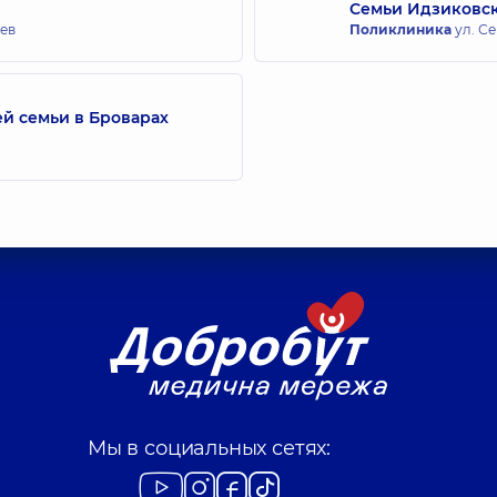
Семьи Идзиковс
иев
Поликлиника
ул. Се
й семьи в Броварах
Мы в социальных сетях: