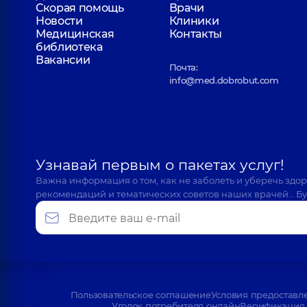
Скорая помощь
Врачи
Новости
Клиники
Медицинская
Контакты
библиотека
Вакансии
Почта:
info@med.dobrobut.com
Узнавай первым о пакетах услуг!
Важна информация о том, как не заболеть и уберечь здо
рекомендаций и тематических советов наших врачей… Бу
Пользовательское соглашение
Условия предоставл
Уголок потребителя онлайн
Верификация 