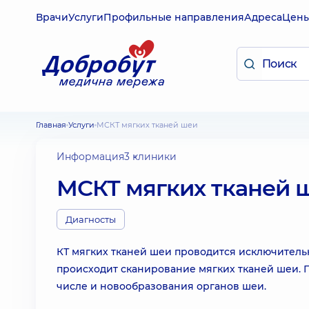
Врачи
Услуги
Профильные направления
Адреса
Цен
Главная
Услуги
МСКТ мягких тканей шеи
Информация
3 клиники
МСКТ мягких тканей 
Диагносты
КТ мягких тканей шеи проводится исключитель
происходит сканирование мягких тканей шеи. П
числе и новообразования органов шеи.