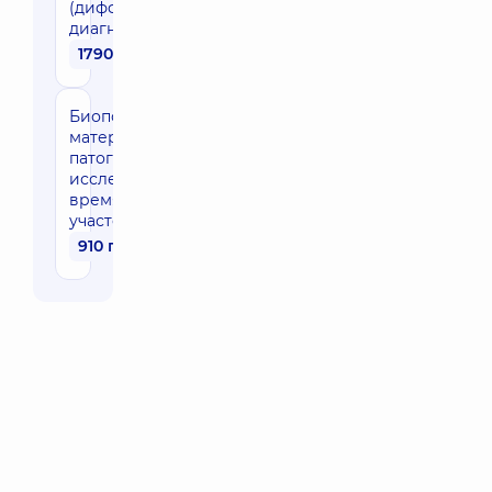
(дифференциальная
диагностика колита)
1790 грн
Биопсия (взятие
материала для
патогистологического
исследования во
время эндоскопии) 1
участок (отдел)
910 грн