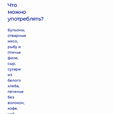
Что
можно
употреблять?
Бульоны,
отварные
мясо,
рыбу и
птичье
филе,
сыр,
сухари
из
белого
хлеба,
печенье
без
волокон,
кофе,