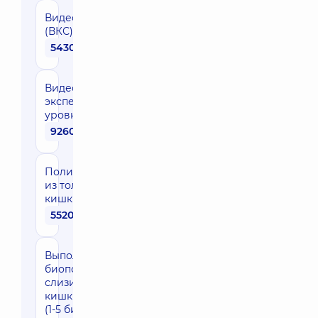
Видеоколоноскопия
(ВКС)
5430 грн
Видеоколоноскопия
экспертного (ВКС)
уровня
9260 грн
Полипэктомия
из толстой
кишки
5520 грн
Выполнение
биопсии из
слизистой толстой
кишки - один очаг
(1-5 биоптатов)