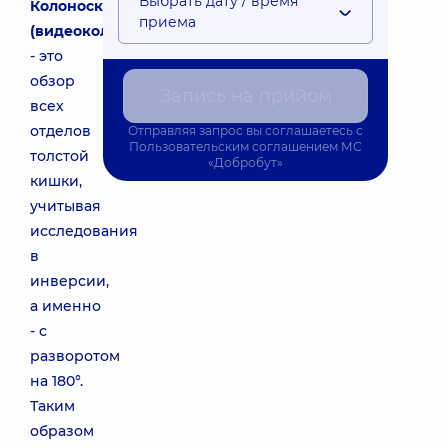
Выбрать дату / время
Колоноскопия
приема
(видеоколоноскопия)
- это
обзор
Запись на прийом
всех
отделов
Отправляя запрос вы соглашаетесь с
Пользовательским соглашением
МС
толстой
«Добробут»
кишки,
учитывая
исследования
в
инверсии,
а именно
- с
разворотом
на 180°.
Таким
образом