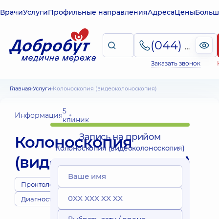
Врачи
Услуги
Профильные направления
Адреса
Цены
Больш
(044) 495-2-888
Заказать звонок
Главная
Услуги
Колоноскопия (видеоколоноскопия)
5
Информация
клиник
Запись на прийом
Колоноскопия
Колоноскопия (видеоколоноскопия)
(видеоколоноскопия)
Проктологи
Диагносты