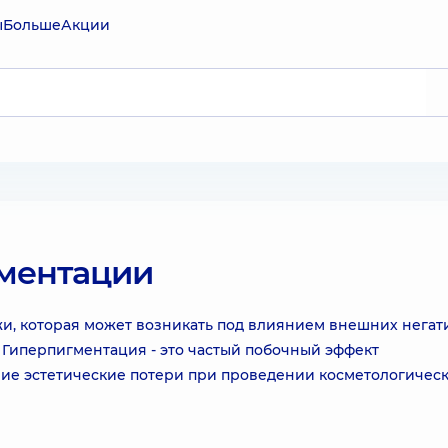
ы
Больше
Акции
гментации
жи, которая может возникать под влиянием внешних нега
 Гиперпигментация - это частый побочный эффект
ие эстетические потери при проведении косметологичес