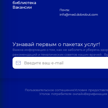
библиотека
Вакансии
Почта:
info@med.dobrobut.com
Узнавай первым о пакетах услуг!
Важна информация о том, как не заболеть и уберечь здо
рекомендаций и тематических советов наших врачей… Бу
Пользовательское соглашение
Условия предоставл
Уголок потребителя онлайн
Верификация 