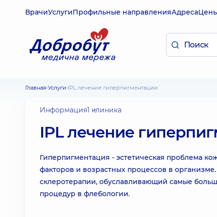
Врачи
Услуги
Профильные направления
Адреса
Цен
Главная
Услуги
IPL лечение гиперпигментации
Информация
1 клиника
IPL лечение гиперпи
Гиперпигментация - эстетическая проблема ко
факторов и возрастных процессов в организме.
склеротерапии, обуславливающий самые больш
процедур в флебологии.