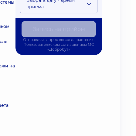
Выбрать дату / время
истемы
приема
иком
Запись на прийом
Отправляя запрос вы соглашаетесь с
сле
Пользовательским соглашением
МС
«Добробут»
ожи на
вета