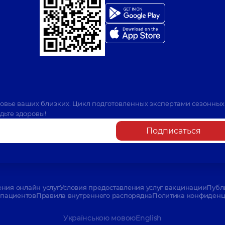
ровье ваших близких. Цикл подготовленных экспертами сезонных
дьте здоровы!
Подписаться
ения онлайн услуг
Условия предоставления услуг вакцинации
Публ
пациентов
Правила внутреннего распорядка
Политика конфиденци
Українською мовою
English