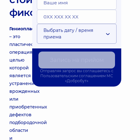
фиксаторов)
Гениопластика
Выбрать дату / время
– это
приема
пластическая
операция
Запись на прийом
целью
которой
Отправляя запрос вы соглашаетесь с
является
Пользовательским соглашением
МС
«Добробут»
устранение
врожденных
или
приобретенных
дефектов
подбородочной
области
и