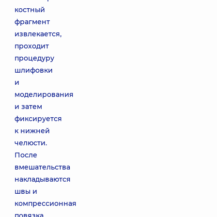
костный
фрагмент
извлекается,
проходит
процедуру
шлифовки
и
моделирования
и затем
фиксируется
к нижней
челюсти.
После
вмешательства
накладываются
швы и
компрессионная
повязка.