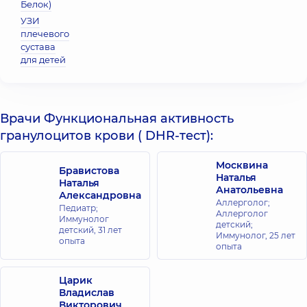
Белок)
УЗИ
плечевого
сустава
для детей
Врачи Функциональная активность
гранулоцитов крови ( DHR-тест):
Москвина
Бравистова
Наталья
Наталья
Анатольевна
Александровна
Аллерголог;
Педиатр;
Аллерголог
Иммунолог
детский;
детский,
31 лет
Иммунолог,
25 лет
опыта
опыта
Царик
Владислав
Викторович