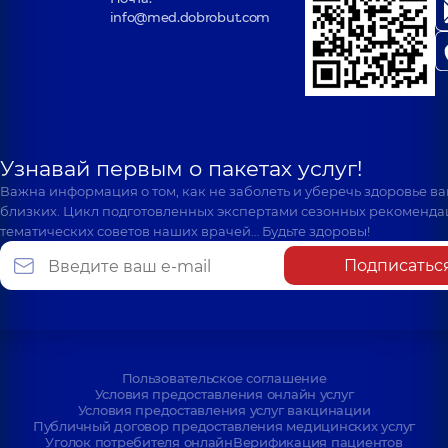
info@med.dobrobut.com
Узнавай первым о пакетах услуг!
Важна информация о том, как не заболеть и уберечь здоровье в
близких. Цикл подготовленных экспертами сезонных рекоменда
тематических советов наших врачей… Будьте здоровы!
Подписатьс
Пользовательское соглашение
Условия предоставления онлайн услуг
Условия предоставления услуг вакцинации
Публичный договор предоставления медицинских услуг
Уголок потребителя онлайн
Верификация пациентов