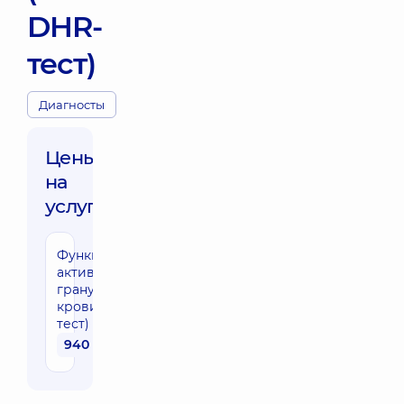
DHR-
тест)
Диагносты
Цены
на
услуги:
Функциональная
активность
гранулоцитов
крови (DHR-
тест)
940 грн