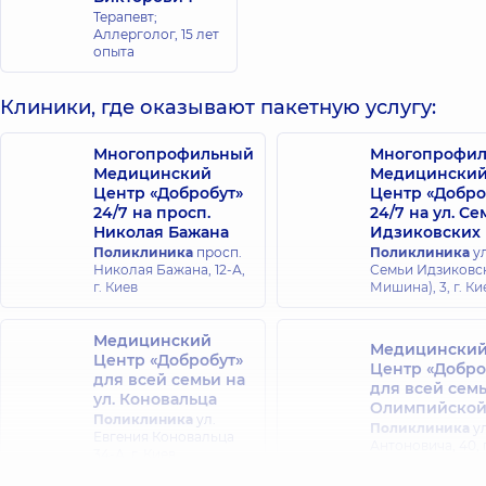
Терапевт;
Аллерголог,
15 лет
опыта
Клиники, где оказывают пакетную услугу:
Многопрофильный
Многопрофи
Медицинский
Медицински
Центр «Добробут»
Центр «Добро
24/7 на просп.
24/7 на ул. С
Николая Бажана
Идзиковских
Поликлиника
просп.
Поликлиника
ул
Николая Бажана, 12-А,
Семьи Идзиковск
г. Киев
Мишина), 3, г. Ки
Медицинский
Медицински
Центр «Добробут»
Центр «Добро
для всей семьи на
для всей сем
ул. Коновальца
Олимпийско
Поликлиника
ул.
Поликлиника
ул
Евгения Коновальца
Антоновича, 40, 
34-А, г. Киев