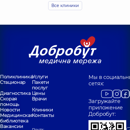
Все клиники
Медицинский
Медицински
Центр «Добробут»
Центр «Добро
для всей семьи в
для всей семь
ЖК
Голосеево
Новопечерские
Поликлиника
ул
Липки
Самойло Кошки
Поликлиника
ул.
(Маршала Конева)
Андрея Верхогляда, 16-
г. Киев
А, г. Киев
Поликлиника
Услуги
Мы в социальн
Стационар
Пакети
сетях:
послуг
Диагностика
Цены
Скорая
Врачи
Загружайте
помощь
приложение
Новости
Клиники
Добробут:
Медицинская
Контакты
библиотека
Вакансии
Почта: