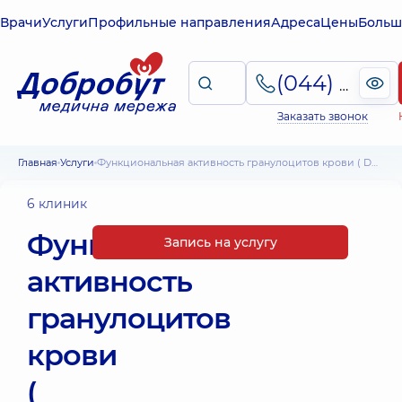
Врачи
Услуги
Профильные направления
Адреса
Цены
Больш
(044) 495-2-888
Заказать звонок
Главная
Услуги
Функциональная активность гранулоцитов крови ( DHR-тест)
6 клиник
Функциональная
Запись на услугу
активность
гранулоцитов
крови
(