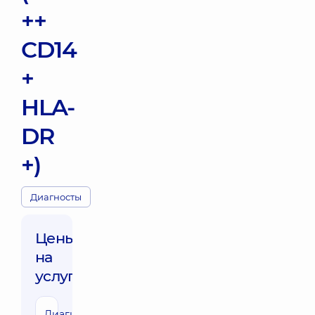
++
CD14
+
HLA-
DR
+)
Диагносты
Цены
на
услуги:
Диагностика