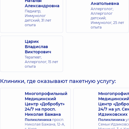
Наталья
Анатольевна
Александровна
Аллерголог;
Педиатр;
Аллерголог
Иммунолог
детский;
детский,
31 лет
Иммунолог,
25 лет
опыта
опыта
Царик
Владислав
Викторович
Терапевт;
Аллерголог,
15 лет
опыта
Клиники, где оказывают пакетную услугу:
Многопрофильный
Многопрофи
Медицинский
Медицински
Центр «Добробут»
Центр «Добро
24/7 на просп.
24/7 на ул. С
Николая Бажана
Идзиковских
Поликлиника
просп.
Поликлиника
ул
Николая Бажана, 12-А,
Семьи Идзиковск
г. Киев
Мишина), 3, г. Ки