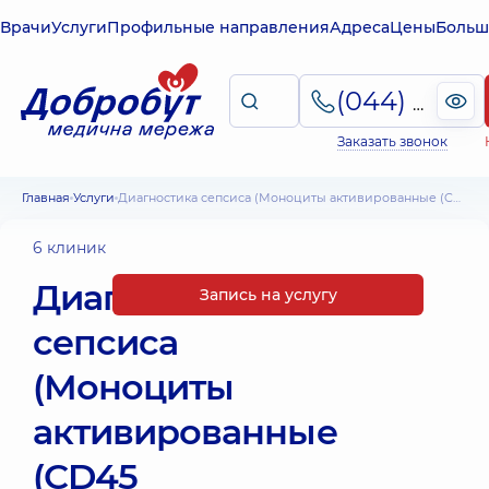
Врачи
Услуги
Профильные направления
Адреса
Цены
Больш
(044) 495-2-888
Заказать звонок
Главная
Услуги
Диагностика сепсиса (Моноциты активированные (CD45 ++ CD14 + HLA-DR +)
6 клиник
Диагностика
Запись на услугу
сепсиса
(Моноциты
активированные
(CD45