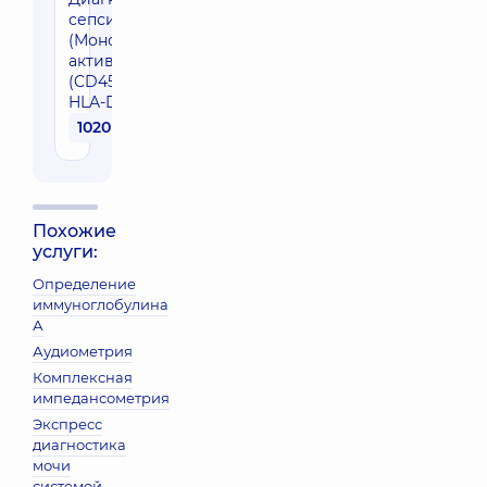
сепсиса
(Моноциты
активированные
(CD45 ++ CD14 +
HLA-DR +)
1020 грн
Похожие
услуги:
Определение
иммуноглобулина
А
Аудиометрия
Комплексная
импедансометрия
Экспресс
диагностика
мочи
системой