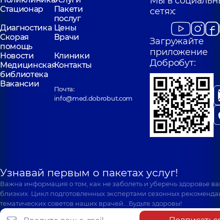
Мы в социальн
Стационар
Пакети
сетях:
послуг
Диагностика
Цены
Скорая
Врачи
Загружайте
помощь
приложение
Новости
Клиники
Добробут:
Медицинская
Контакты
библиотека
Вакансии
Почта:
info@med.dobrobut.com
Узнавай первым о пакетах услуг!
Важна информация о том, как не заболеть и уберечь здоровье в
близких. Цикл подготовленных экспертами сезонных рекоменда
тематических советов наших врачей… Будьте здоровы!