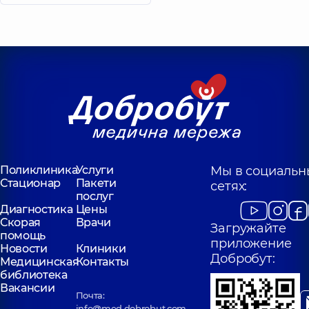
Поликлиника
Услуги
Мы в социальн
Стационар
Пакети
сетях:
послуг
Диагностика
Цены
Скорая
Врачи
Загружайте
помощь
приложение
Новости
Клиники
Добробут:
Медицинская
Контакты
библиотека
Вакансии
Почта:
info@med.dobrobut.com