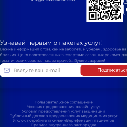
Узнавай первым о пакетах услуг!
Важна информация о том, как не заболеть и уберечь здоровье в
близких. Цикл подготовленных экспертами сезонных рекоменда
тематических советов наших врачей… Будьте здоровы!
Подписатьс
Пользовательское соглашение
Условия предоставления онлайн услуг
Условия предоставления услуг вакцинации
Публичный договор предоставления медицинских услуг
Уголок потребителя онлайн
Верификация пациентов
Правила внутреннего распорядка