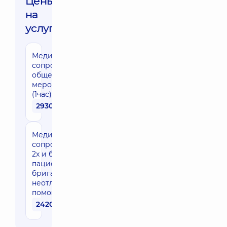
Цены
на
услуги:
Медицинское
сопровождение
общественных
мероприятий
(1час)
2930 грн
Медицинское
сопровождение
2х и более
пациентов
бригадой
неотложной
помощи (1 час)
2420 грн