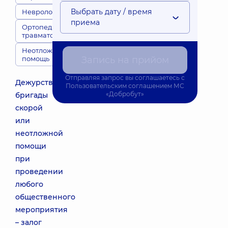
Выбрать дату / время
Неврологи
приема
Ортопеды-
травматологи
Неотложная
помощь
Запись на прийом
Отправляя запрос вы соглашаетесь с
Дежурство
Пользовательским соглашением
МС
«Добробут»
бригады
скорой
или
неотложной
помощи
при
проведении
любого
общественного
мероприятия
– залог