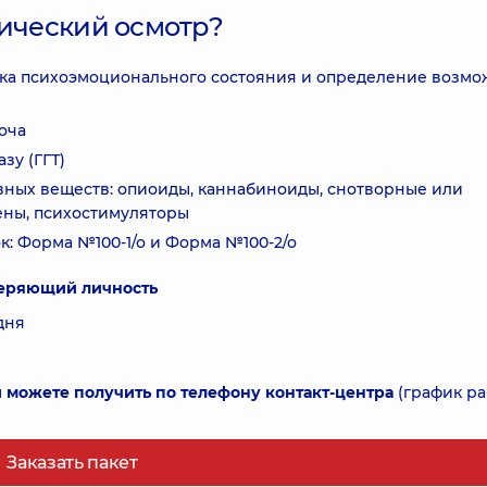
рический осмотр?
нка психоэмоционального состояния и определение возм
оча
зу (ГГТ)
вных веществ: опиоиды, каннабиноиды, снотворные или
ены, психостимуляторы
: Форма №100-1/о и Форма №100-2/о
веряющий личность
дня
можете получить по телефону контакт-центра
(график р
Заказать пакет