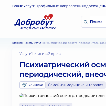
Врачи
Услуги
Профильные направления
Адреса
Цен
Главная
Пакеты услуг
Психиатрический осмотр: предварительный,
Услуги
1 клиника
2 врача
Психиатрический осм
периодический, внео
1 клиника
Семейная медицина и терапия