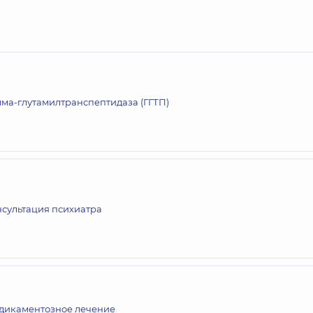
ма-глутамилтранспептидаза (ГГТП)
нсультация психиатра
дикаментозное лечение