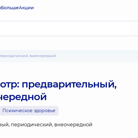
ы
Больше
Акции
 периодический, внеочередной
отр: предварительный,
чередной
Психическое здоровье