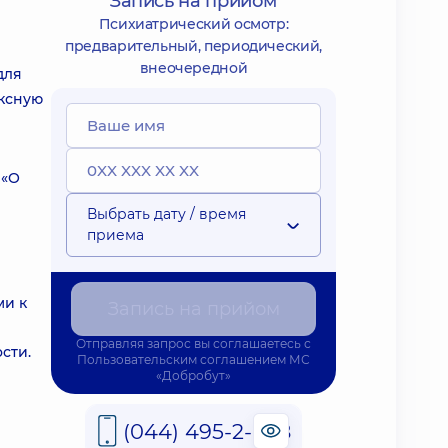
Запись на прийом
Психиатрический осмотр:
предварительный, периодический,
внеочередной
для
ексную
 «О
Выбрать дату / время
приема
ми к
Запись на прийом
Отправляя запрос вы соглашаетесь с
сти.
Пользовательским соглашением
МС
«Добробут»
(044) 495-2-888