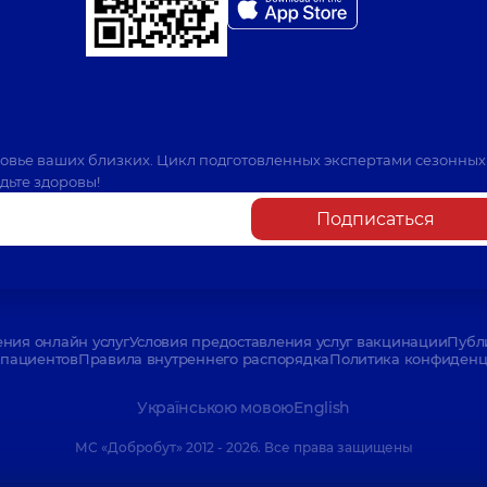
ровье ваших близких. Цикл подготовленных экспертами сезонных
дьте здоровы!
Подписаться
ения онлайн услуг
Условия предоставления услуг вакцинации
Публ
пациентов
Правила внутреннего распорядка
Политика конфиденци
Українською мовою
English
МС «Добробут» 2012 - 2026. Все права защищены