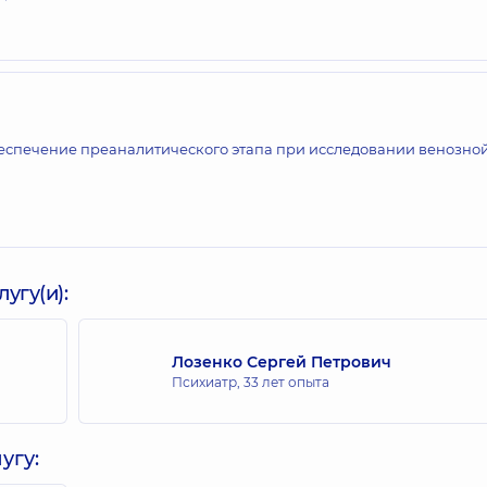
еспечение преаналитического этапа при исследовании венозно
и
угу(и):
Лозенко Сергей Петрович
Психиатр,
33 лет опыта
угу: