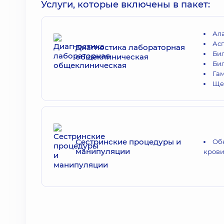
Услуги, которые включены в пакет:
Ал
Ас
Диагностика лабораторная
Би
общеклиническая
Би
Гам
Ще
Сестринские процедуры и
Об
манипуляции
кров