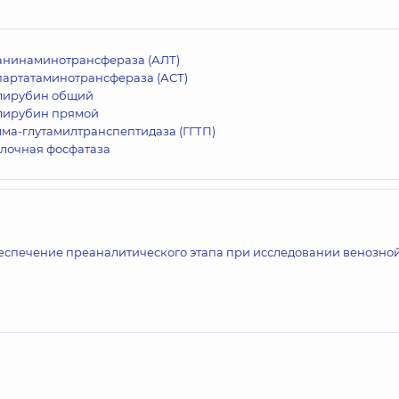
анинаминотрансфераза (АЛТ)
партатаминотрансфераза (АСТ)
лирубин общий
лирубин прямой
ма-глутамилтранспептидаза (ГГТП)
лочная фосфатаза
еспечение преаналитического этапа при исследовании венозно
и