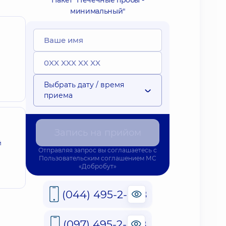
Пакет "Печечные пробы -
минимальный"
Выбрать дату / время
приема
Запись на прийом
й
Отправляя запрос вы соглашаетесь с
Пользовательским соглашением
МС
«Добробут»
(044) 495-2-888
(097) 495-2-888