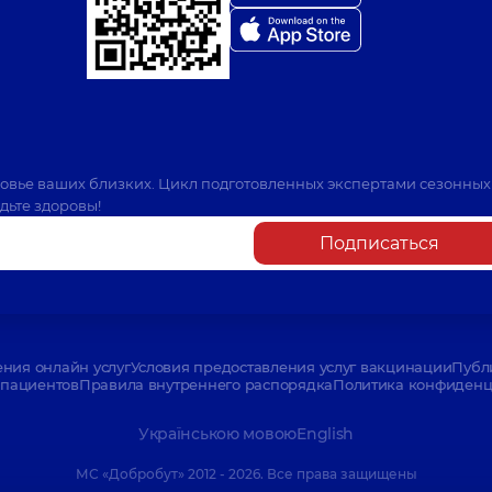
ровье ваших близких. Цикл подготовленных экспертами сезонных
дьте здоровы!
Подписаться
ения онлайн услуг
Условия предоставления услуг вакцинации
Публ
пациентов
Правила внутреннего распорядка
Политика конфиденци
Українською мовою
English
МС «Добробут» 2012 - 2026. Все права защищены