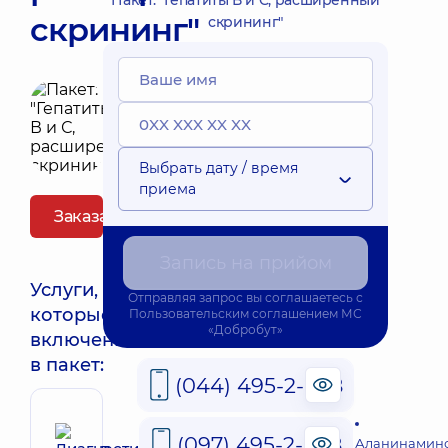
Пакет: "Гепатиты В и С, расширенный
скрининг"
скрининг"
Выбрать дату / время
приема
Заказать пакет
Запись на прийом
Услуги,
Отправляя запрос вы соглашаетесь с
которые
Пользовательским соглашением
МС
«Добробут»
включены
в пакет:
(044) 495-2-888
(097) 495-2-888
Аланинамино