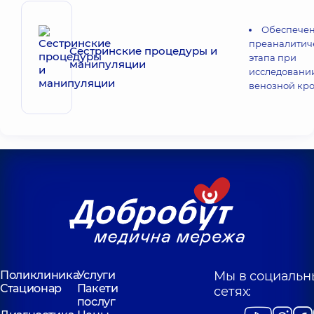
Обеспече
преаналитич
Сестринские процедуры и
этапа при
манипуляции
исследовани
венозной кр
Поликлиника
Услуги
Мы в социальн
Стационар
Пакети
сетях:
послуг