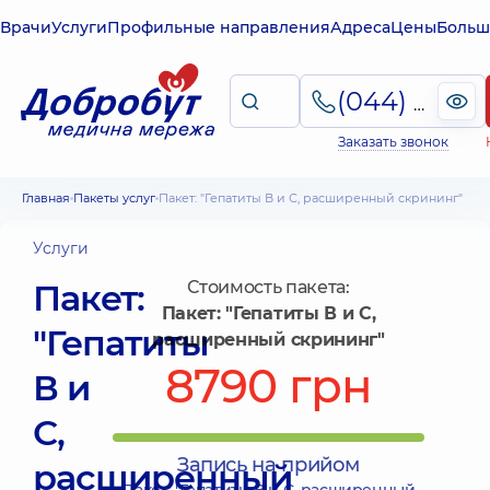
Врачи
Услуги
Профильные направления
Адреса
Цены
Больш
(044) 495-2-888
Заказать звонок
Главная
Пакеты услуг
Пакет: "Гепатиты В и С, расширенный скрининг"
Услуги
Пакет:
Стоимость пакета:
Пакет: "Гепатиты В и С,
"Гепатиты
расширенный скрининг"
8790 грн
В и
С,
Запись на прийом
расширенный