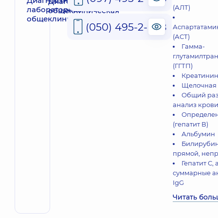
Диагностика лабораторная
(АЛТ)
общеклиническая
(050) 495-2-888
Аспартатами
(АСТ)
Гамма-
глутамилтра
(ГГТП)
Креатинин
Щелочная 
Общий ра
анализ кров
Определе
(гепатит В)
Альбумин
Билирубин
прямой, неп
Гепатит С,
суммарные ан
IgG
Читать бол