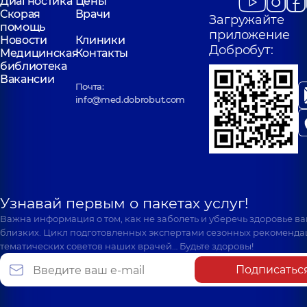
Диагностика
Цены
Скорая
Врачи
Загружайте
помощь
приложение
Новости
Клиники
Добробут:
Медицинская
Контакты
библиотека
Вакансии
Почта:
info@med.dobrobut.com
Узнавай первым о пакетах услуг!
Важна информация о том, как не заболеть и уберечь здоровье в
близких. Цикл подготовленных экспертами сезонных рекоменда
тематических советов наших врачей… Будьте здоровы!
Подписатьс