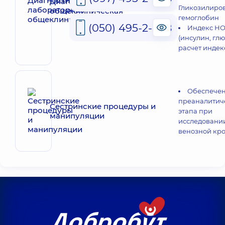
Диагностика лабораторная
Гликозилиро
общеклиническая
гемоглобин
(050) 495-2-888
Индекс Н
(инсулин, глю
расчет индек
Обеспече
преаналитич
Сестринские процедуры и
этапа при
манипуляции
исследовани
венозной кр