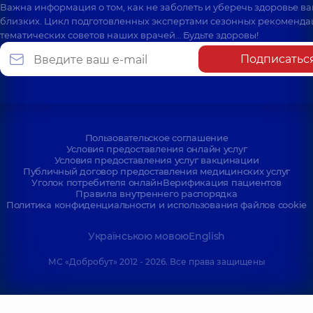
Важна информация о том, как не заболеть и уберечь здоровье в
близких. Цикл подготовленных экспертами сезонных рекоменда
тематических советов наших врачей… Будьте здоровы!
Подписатьс
Пользовательское соглашение
Условия предоставления онлайн услуг
Условия предоставления услуг вакцинации
Публичный договор предоставления медицинских услуг
Уголок потребителя онлайн
Верификация пациентов
Правила внутреннего распорядка
Политика конфиденциальности и использования файлов cookie
Українською мовою
English
МС «Добробут» 2012 - 2026. Все права защищены