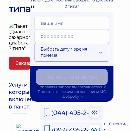
Пакет "Диагностика сахарного диабета
типа"
2 типа"
Выбрать дату / время
приема
Заказать пакет
Запись на прийом
Услуги,
Отправляя запрос вы соглашаетесь с
которые
Пользовательским соглашением
МС
«Добробут»
включены
в пакет:
(044) 495-2-888
C-пептид
(097) 495-2-888