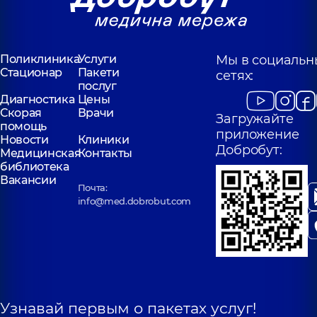
Поликлиника
Услуги
Мы в социальн
Стационар
Пакети
сетях:
послуг
Диагностика
Цены
Скорая
Врачи
Загружайте
помощь
приложение
Новости
Клиники
Добробут:
Медицинская
Контакты
библиотека
Вакансии
Почта:
info@med.dobrobut.com
Узнавай первым о пакетах услуг!