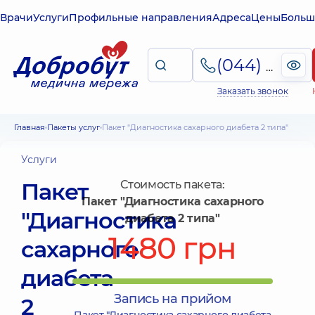
Врачи
Услуги
Профильные направления
Адреса
Цены
Больш
(044) 495-2-888
Заказать звонок
Главная
Пакеты услуг
Пакет "Диагностика сахарного диабета 2 типа"
Услуги
Пакет
Стоимость пакета:
Пакет "Диагностика сахарного
"Диагностика
диабета 2 типа"
1480 грн
сахарного
диабета
Запись на прийом
2