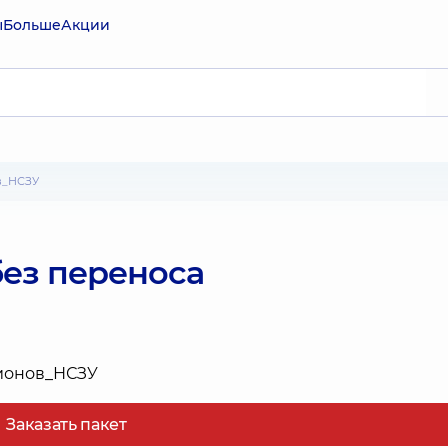
ы
Больше
Акции
в_НСЗУ
без переноса
Заказать пакет