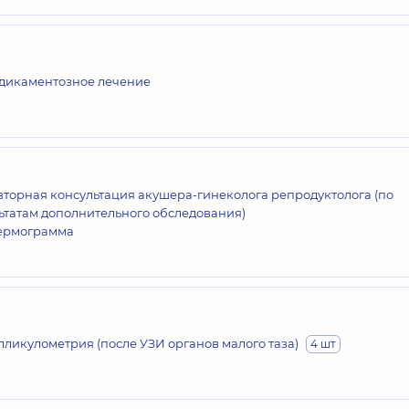
дикаментозное лечение
торная консультация акушера-гинеколога репродуктолога (по
ьтатам дополнительного обследования)
ермограмма
ликулометрия (после УЗИ органов малого таза)
4 шт