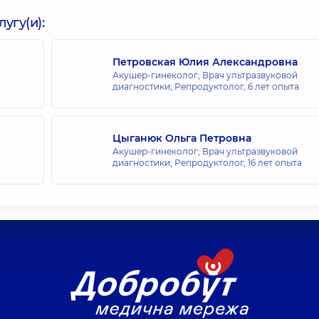
угу(и):
Петровская Юлия Александровна
Акушер-гинеколог; Врач ультразвуковой
диагностики; Репродуктолог,
6 лет опыта
Цыганюк Ольга Петровна
Акушер-гинеколог; Врач ультразвуковой
диагностики; Репродуктолог,
16 лет опыта