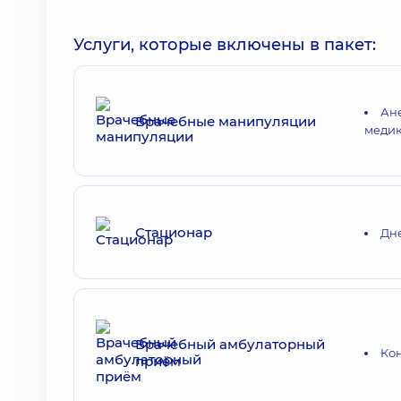
Услуги, которые включены в пакет:
Ане
Врачебные манипуляции
медик
Стационар
Дне
Врачебный амбулаторный
Кон
приём