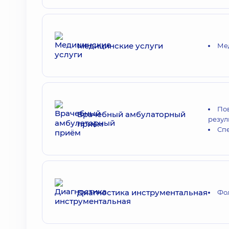
Медицинские услуги
Ме
Пов
Врачебный амбулаторный
резул
приём
Сп
Диагностика инструментальная
Фол