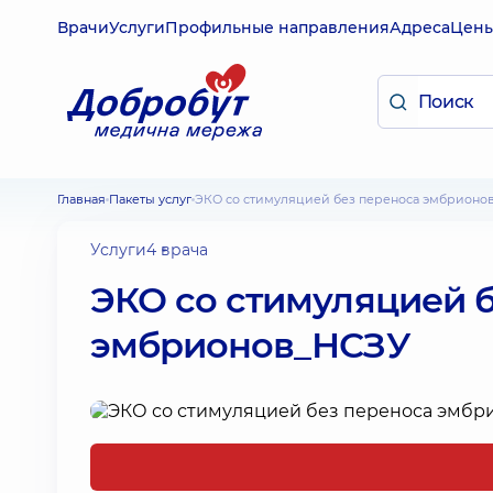
Врачи
Услуги
Профильные направления
Адреса
Цен
Главная
Пакеты услуг
ЭКО со стимуляцией без переноса эмбрионо
Услуги
4 врача
ЭКО со стимуляцией 
эмбрионов_НСЗУ