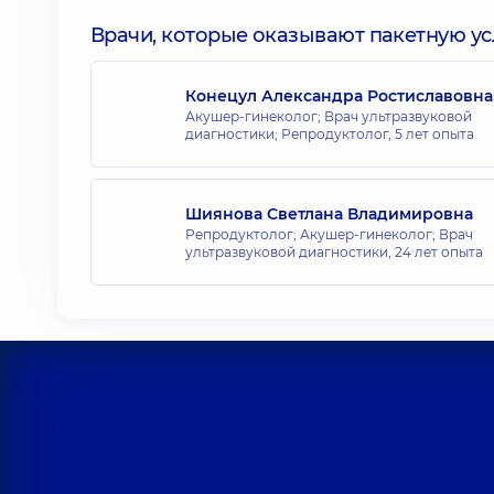
Врачи, которые оказывают пакетную усл
Конецул Александра Ростиславовна
Акушер-гинеколог; Врач ультразвуковой
диагностики; Репродуктолог,
5 лет опыта
Шиянова Светлана Владимировна
Репродуктолог; Акушер-гинеколог; Врач
ультразвуковой диагностики,
24 лет опыта