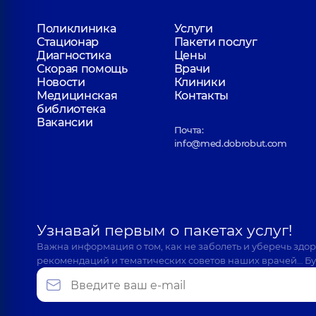
Поликлиника
Услуги
Стационар
Пакети послуг
Диагностика
Цены
Скорая помощь
Врачи
Новости
Клиники
Медицинская
Контакты
библиотека
Вакансии
Почта:
info@med.dobrobut.com
Узнавай первым о пакетах услуг!
Важна информация о том, как не заболеть и уберечь здо
рекомендаций и тематических советов наших врачей… Бу