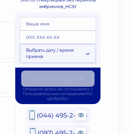
ЭКО со стимуляцией без переноса
эмбрионов_НСЗУ
Выбрать дату / время
приема
Запись на прийом
Отправляя запрос вы соглашаетесь с
Пользовательским соглашением
МС
«Добробут»
(044) 495-2-888
(097) 495-2-888