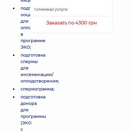
яйцеклеток;
подготовка
1 клиника
2 услуги
ооцитов
для
Заказать по 4300 грн
оплодотворения
в
программе
ЭКО;
подготовка
спермы
для
инсеминации/
оплодотворения;
спермограмма;
подготовка
донора
для
программы
(ЭКО
с