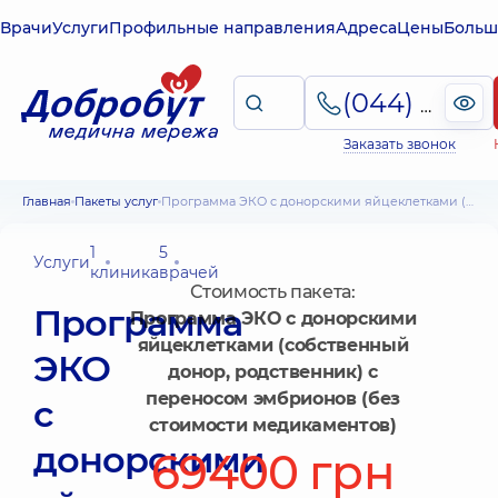
Врачи
Услуги
Профильные направления
Адреса
Цены
Больш
(044) 495-2-888
Заказать звонок
Главная
Пакеты услуг
Программа ЭКО с донорскими яйцеклетками (собственный донор, родственник) с переносом эмбрионов (без стоимости медикаментов)
1
5
Услуги
клиника
врачей
Стоимость пакета:
Программа
Программа ЭКО с донорскими
яйцеклетками (собственный
ЭКО
донор, родственник) с
переносом эмбрионов (без
с
стоимости медикаментов)
донорскими
69400 грн