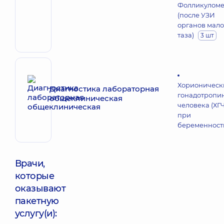
Фолликуломе
(после УЗИ
органов мало
таза)
3 шт
Хорионическ
Диагностика лабораторная
гонадотропи
общеклиническая
человека (ХГ
при
беременност
Врачи,
которые
оказывают
пакетную
услугу(и):