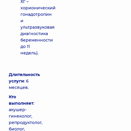
ХГ –
хорионический
гонадотропин
и
ультразвуковая
диагностика
беременности
до 11
недель).
Длительность
услуги
: 6
месяцев.
Кто
выполняет
:
акушер-
гинеколог,
репродуктолог,
биолог,