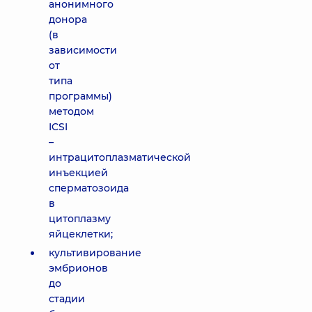
анонимного
донора
(в
зависимости
от
типа
программы)
методом
ICSI
–
интрацитоплазматической
инъекцией
сперматозоида
в
цитоплазму
яйцеклетки;
культивирование
эмбрионов
до
стадии