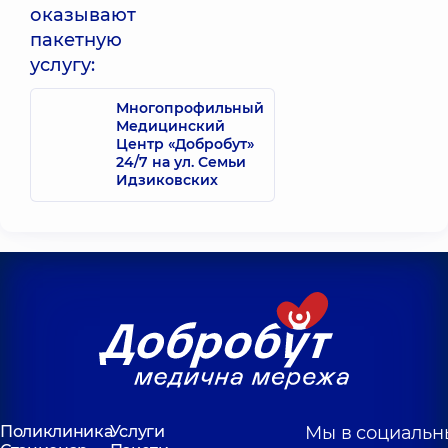
гинеколог; Врач
оказывают
ультразвуковой
пакетную
диагностики;
Репродуктолог,
16
услугу:
лет опыта
Многопрофильный
Медицинский
Центр «Добробут»
24/7 на ул. Семьи
Идзиковских
Поликлиника
Услуги
Мы в социальн