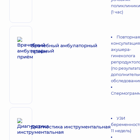
поликлиник
(1 час)
Повторная
консультация
Врачебный амбулаторный
акушера-
приём
гинеколога
репродуктол
(по результат
дополнитель
обследовани
Спермограм
УЗИ
беременности
Диагностика инструментальная
11 недель)