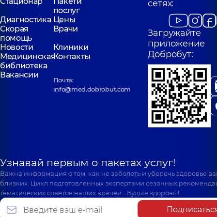
Стационар
Пакети
сетях:
послуг
Диагностика
Цены
Скорая
Врачи
Загружайте
помощь
приложение
Новости
Клиники
Добробут:
Медицинская
Контакты
библиотека
Вакансии
Почта:
info@med.dobrobut.com
Узнавай первым о пакетах услуг!
Важна информация о том, как не заболеть и уберечь здоровье в
близких. Цикл подготовленных экспертами сезонных рекоменда
тематических советов наших врачей… Будьте здоровы!
Подписатьс