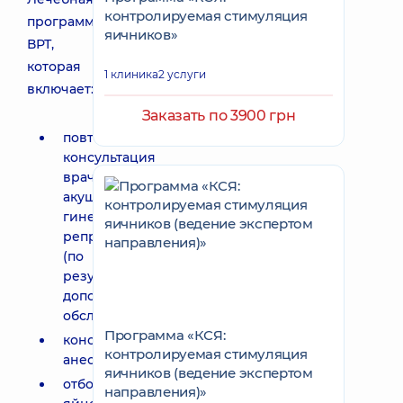
контролируемая стимуляция
программа
яичников»
ВРТ,
которая
1 клиника
2 услуги
включает:
Заказать по 3900 грн
повторная
консультация
врача-
акушера-
гинеколога
репродуктолога
(по
результатам
дополнительного
обследования);
Программа «КСЯ:
консультация
контролируемая стимуляция
анестезиолога;
яичников (ведение экспертом
отбор
направления)»