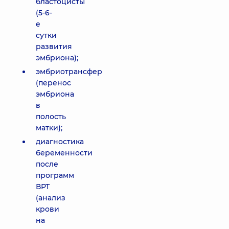
бластоцисты
(5-6-
е
сутки
развития
эмбриона);
эмбриотрансфер
(перенос
эмбриона
в
полость
матки);
диагностика
беременности
после
программ
ВРТ
(анализ
крови
на