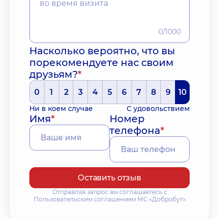
0/1000
Насколько вероятно, что вы
порекомендуете нас своим
друзьям?
*
0
1
2
3
4
5
6
7
8
9
10
Ни в коем случае
С удовольствием
Имя
*
Номер
телефона
*
Оставить отзыв
Отправляя запрос вы соглашаетесь с
Пользовательским соглашением МС «Добробут»