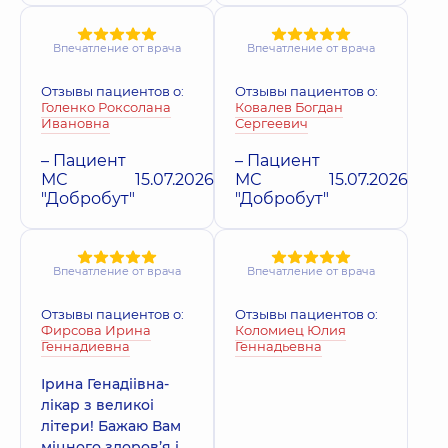
Впечатление от врача
Впечатление от врача
Отзывы пациентов о:
Отзывы пациентов о:
Голенко Роксолана
Ковалев Богдан
Ивановна
Сергеевич
– Пациент
– Пациент
МС
15.07.2026
МС
15.07.2026
"Добробут"
"Добробут"
Впечатление от врача
Впечатление от врача
Отзывы пациентов о:
Отзывы пациентов о:
Фирсова Ирина
Коломиец Юлия
Геннадиевна
Геннадьевна
Ірина Генадіівна-
лікар з великоі
літери! Бажаю Вам
міцного здоровʼя і