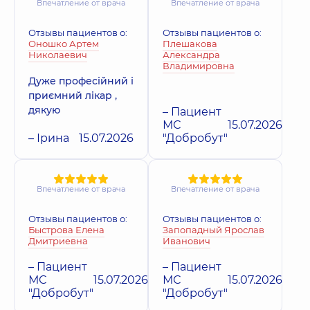
Впечатление от врача
Впечатление от врача
Отзывы пациентов о:
Отзывы пациентов о:
Оношко Артем
Плешакова
Николаевич
Александра
Владимировна
Дуже професійний і
приємний лікар ,
дякую
– Пациент
МС
15.07.2026
– Ірина
15.07.2026
"Добробут"
Впечатление от врача
Впечатление от врача
Отзывы пациентов о:
Отзывы пациентов о:
Быстрова Елена
Запопадный Ярослав
Дмитриевна
Иванович
– Пациент
– Пациент
МС
15.07.2026
МС
15.07.2026
"Добробут"
"Добробут"