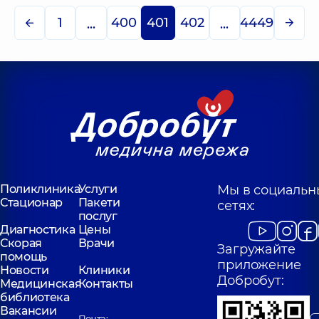
1
400
401
402
4449
...
...
Поликлиника
Услуги
Мы в социальн
Стационар
Пакети
сетях:
послуг
Диагностика
Цены
Скорая
Врачи
Загружайте
помощь
приложение
Новости
Клиники
Добробут:
Медицинская
Контакты
библиотека
Вакансии
Почта: