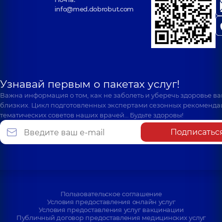
info@med.dobrobut.com
Узнавай первым о пакетах услуг!
Важна информация о том, как не заболеть и уберечь здоровье в
близких. Цикл подготовленных экспертами сезонных рекоменда
тематических советов наших врачей… Будьте здоровы!
Подписатьс
Пользовательское соглашение
Условия предоставления онлайн услуг
Условия предоставления услуг вакцинации
Публичный договор предоставления медицинских услуг