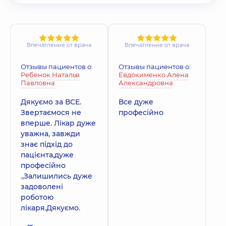
Впечатление от врача
Впечатление от врача
Отзывы пациентов о:
Отзывы пациентов о:
Ребенок Наталья
Евдокименко Алена
Павловна
Александровна
Дякуємо за ВСЕ.
Все дуже
Звертаємося не
професійно
вперше. Лікар дуже
уважна, завжди
знає підхід до
пацієнта,дуже
професійно
.,Залишились дуже
задоволені
роботою
лікаря.Дякуємо.