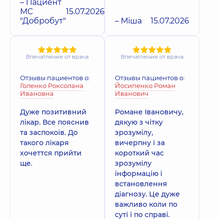
– Пациент
МС
15.07.2026
"Добробут"
– Міша
15.07.2026
Впечатление от врача
Впечатление от врача
Отзывы пациентов о:
Отзывы пациентов о:
Голенко Роксолана
Йосипенко Роман
Ивановна
Иванович
Дуже позитивний
Романе Івановичу,
лікар. Все пояснив
дякую з чітку
та заспокоїв. До
зрозумілу,
такого лікаря
вичерпну і за
хочеттся прийти
короткий час
ще.
зрозумілу
інформацію і
встановлення
діагнозу. Це дуже
важливо коли по
суті і по справі.