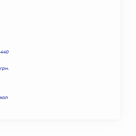
4440
грн.
окол