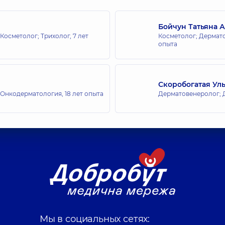
Бойчун Татьяна 
Косметолог; Трихолог,
7 лет
Косметолог; Дермато
опыта
Скоробогатая Ул
 Онкодерматология,
18 лет опыта
Дерматовенеролог; 
Мы в социальных сетях: