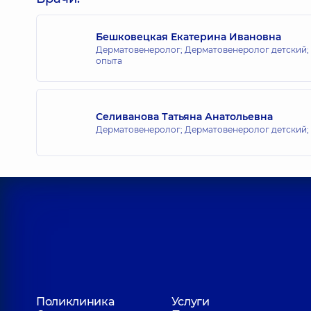
Бешковецкая Екатерина Ивановна
Дерматовенеролог; Дерматовенеролог детский; 
опыта
Селиванова Татьяна Анатольевна
Дерматовенеролог; Дерматовенеролог детский;
Поликлиника
Услуги