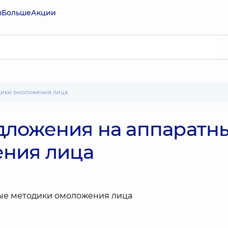
ы
Больше
Акции
дики омоложения лица
дложения на аппаратн
ения лица