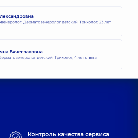
Александровна
венеролог; Дерматовенеролог детский; Трихолог,
23 лет
ьяна Вячеславовна
Дерматовенеролог детский; Трихолог,
4 лет опыта
Контроль качества сервиса