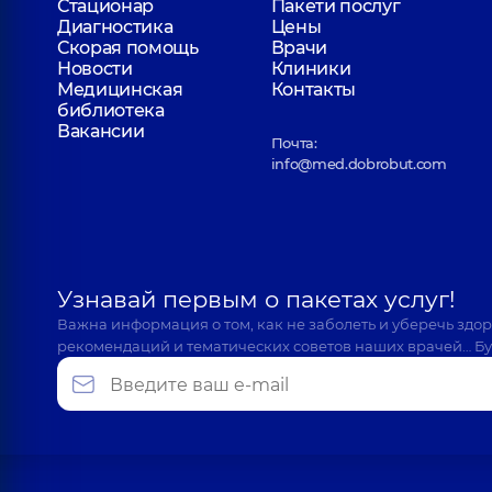
Стационар
Пакети послуг
Диагностика
Цены
Скорая помощь
Врачи
Новости
Клиники
Медицинская
Контакты
библиотека
Вакансии
Почта:
info@med.dobrobut.com
Узнавай первым о пакетах услуг!
Важна информация о том, как не заболеть и уберечь здо
рекомендаций и тематических советов наших врачей… Бу