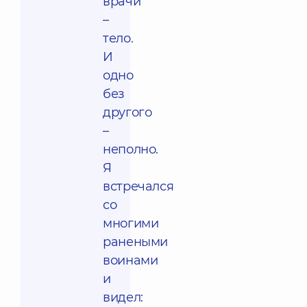
врачи
–
тело.
И
одно
без
другого
–
неполно.
Я
встречался
со
многими
ранеными
воинами
и
видел: