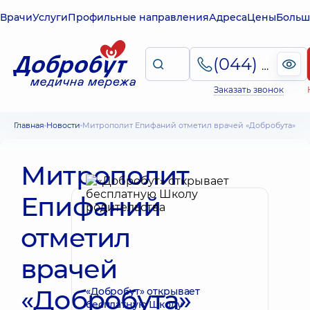
Врачи
Услуги
Профильные направления
Адреса
Цены
Больш
(044) 495-2-888
Заказать звонок
Главная
Новости
Митрополит Епифаний отметил врачей «Добробута»
Митрополит
Епифаний
отметил
врачей
«Добробута»
«Добробут» открывает
бесплатную Школу