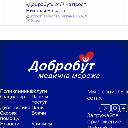
«Добробут» 24/7 на просп.
Николая Бажана
просп. Николая Бажана, 12-А, г.
Киев
Поликлиника
Услуги
Мы в социальн
Стационар
Пакети
сетях:
послуг
Диагностика
Цены
Скорая
Врачи
Загружайте
помощь
приложение
Новости
Клиники