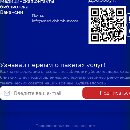
Добробут:
Медицинская
Контакты
библиотека
Вакансии
Почта:
info@med.dobrobut.com
Узнавай первым о пакетах услуг!
Важна информация о том, как не заболеть и уберечь здоровье в
близких. Цикл подготовленных экспертами сезонных рекоменда
тематических советов наших врачей… Будьте здоровы!
Подписатьс
Пользовательское соглашение