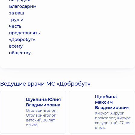
Благодарим
за ваш
труд и
честь
представлять
«Добробут»
всему
обществу.
Ведущие врачи МС «Добробут»
Щербина
Шуклина Юлия
Максим
Владимировна
Владимирович
Отоларинголог;
Хирург; Хирург
Отоларинголог
проктолог; Хирург
детский,
30 лет
сосудистый,
27 лет
опыта
опыта