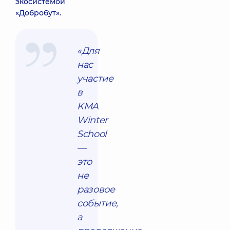
экосистемой
«Добробут».
«Для
нас
участие
в
KMA
Winter
School
—
это
не
разовое
событие,
а