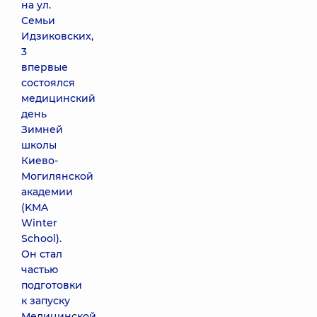
на ул.
Семьи
Идзиковских,
3
впервые
состоялся
медицинский
день
Зимней
школы
Киево-
Могилянской
академии
(KMA
Winter
School).
Он стал
частью
подготовки
к запуску
Медицинской