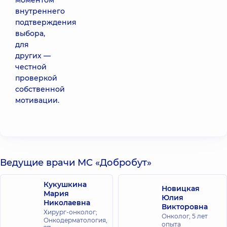
моментом
внутреннего
подтверждения
выбора,
для
других —
честной
проверкой
собственной
мотивации.
Ведущие врачи МС «Добробут»
Кукушкина
Новицкая
Мария
Юлия
Николаевна
Викторовна
Хирург-онколог;
Онколог,
5 лет
Онкодерматология,
опыта