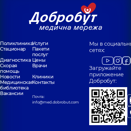
Поликлиника
Услуги
Мы в социальн
Стационар
Пакети
сетях:
послуг
Диагностика
Цены
Скорая
Врачи
Загружайте
помощь
приложение
Новости
Клиники
Добробут:
Медицинская
Контакты
библиотека
Вакансии
Почта:
info@med.dobrobut.com