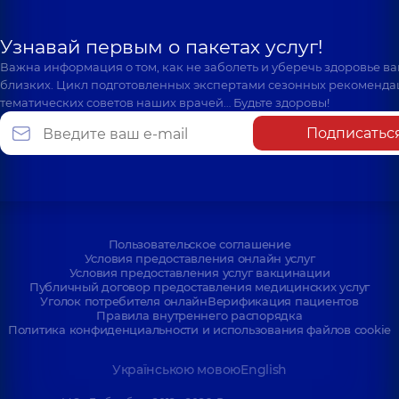
Узнавай первым о пакетах услуг!
Важна информация о том, как не заболеть и уберечь здоровье в
близких. Цикл подготовленных экспертами сезонных рекоменда
тематических советов наших врачей… Будьте здоровы!
Подписатьс
Пользовательское соглашение
Условия предоставления онлайн услуг
Условия предоставления услуг вакцинации
Публичный договор предоставления медицинских услуг
Уголок потребителя онлайн
Верификация пациентов
Правила внутреннего распорядка
Политика конфиденциальности и использования файлов cookie
Українською мовою
English