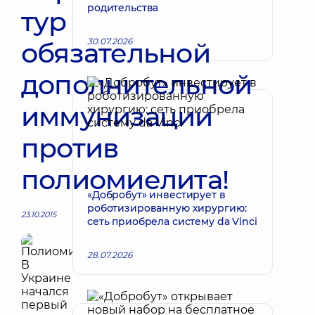
родительства
тур
30.07.2026
обязательной
дополнительной
иммунизации
против
полиомиелита!
«Добробут» инвестирует в
роботизированную хирургию:
23.10.2015
сеть приобрела систему da Vinci
28.07.2026