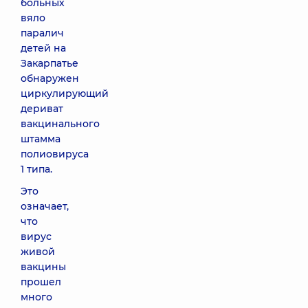
больных
вяло
паралич
детей на
Закарпатье
обнаружен
циркулирующий
дериват
вакцинального
штамма
полиовируса
1 типа.
Это
означает,
что
вирус
живой
вакцины
прошел
много