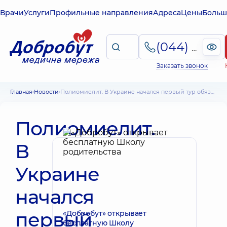
Врачи
Услуги
Профильные направления
Адреса
Цены
Больш
(044) 495-2-888
Заказать звонок
Главная
Новости
Полиомиелит. В Украине начался первый тур обязательной дополнительной иммунизации против полиомиелита!
Полиомиелит.
В
Украине
начался
первый
«Добробут» открывает
бесплатную Школу