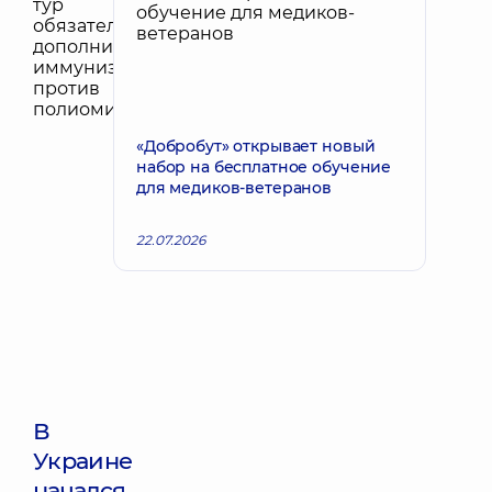
«Добробут» открывает новый
набор на бесплатное обучение
для медиков-ветеранов
22.07.2026
В
Украине
начался