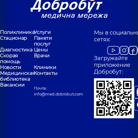
Поликлиника
Услуги
Мы в социальн
Стационар
Пакети
сетях:
послуг
Диагностика
Цены
Скорая
Врачи
Загружайте
помощь
приложение
Новости
Клиники
Добробут:
Медицинская
Контакты
библиотека
Вакансии
Почта:
info@med.dobrobut.com