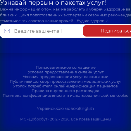
Узнавай первым о пакетах услуг!
Важна информация о том, как не заболеть и уберечь здоровье в
близких. Цикл подготовленных экспертами сезонных рекоменда
тематических советов наших врачей… Будьте здоровы!
Подписатьс
Пользовательское соглашение
Условия предоставления онлайн услуг
Условия предоставления услуг вакцинации
Публичный договор предоставления медицинских услуг
Уголок потребителя онлайн
Верификация пациентов
Правила внутреннего распорядка
Политика конфиденциальности и использования файлов cookie
Українською мовою
English
МС «Добробут» 2012 - 2026. Все права защищены