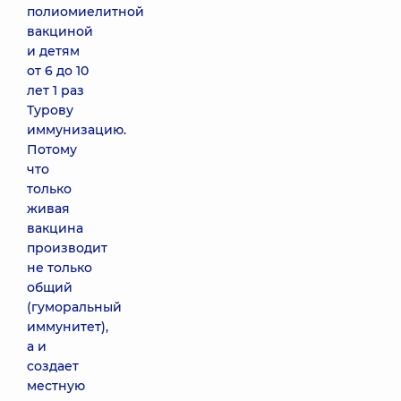
полиомиелитной
вакциной
и детям
от 6 до 10
лет 1 раз
Турову
иммунизацию.
Потому
что
только
живая
вакцина
производит
не только
общий
(гуморальный
иммунитет),
а и
создает
местную