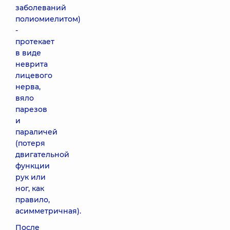
заболеваний
полиомиелитом)
-
протекает
в виде
неврита
лицевого
нерва,
вяло
парезов
и
параличей
(потеря
двигательной
функции
рук или
ног, как
правило,
асимметричная).
После