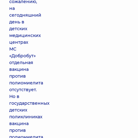
сожалению,
на
сегодняшний
день в
детских
медицинских
центрах
МС
«Добробут»
отдельная
вакцина
против
полиомиелита
отсутствует.
Но в
государственных
детских
поликлиниках
вакцина
против
полиомиелита