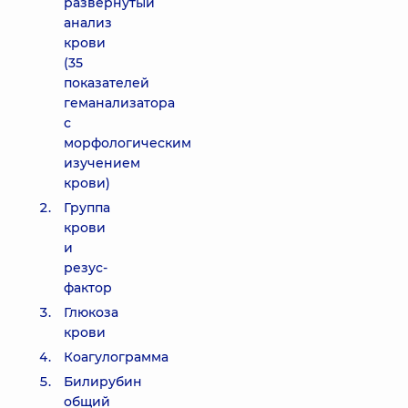
развернутый
анализ
крови
(35
показателей
геманализатора
с
морфологическим
изучением
крови)
Группа
крови
и
резус-
фактор
Глюкоза
крови
Коагулограмма
Билирубин
общий