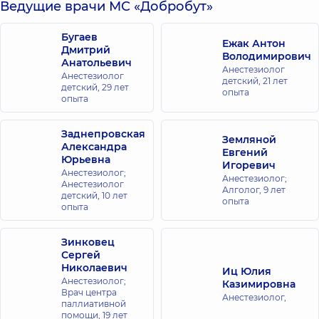
Ведущие врачи МС «Добробут»
Бугаев
Ежак Антон
Дмитрий
Володимирович
Анатольевич
Анестезиолог
Анестезиолог
детский,
21 лет
детский,
29 лет
опыта
опыта
Заднепровская
Земляной
Александра
Евгений
Юрьевна
Игоревич
Анестезиолог;
Анестезиолог;
Анестезиолог
Алголог,
9 лет
детский,
10 лет
опыта
опыта
Зинковец
Сергей
Николаевич
Иц Юлия
Анестезиолог;
Казимировна
Врач центра
Анестезиолог,
паллиативной
помощи,
19 лет