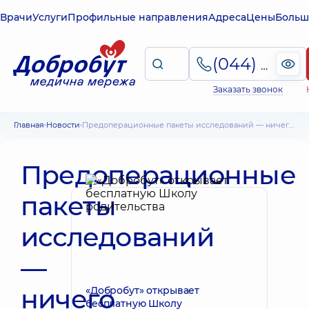
Врачи
Услуги
Профильные направления
Адреса
Цены
Больш
(044) 495-2-888
Заказать звонок
Главная
Новости
Предоперационные пакеты исследований — ничего лишнего
Предоперационные
пакеты
исследований
—
ничего
«Добробут» открывает
бесплатную Школу