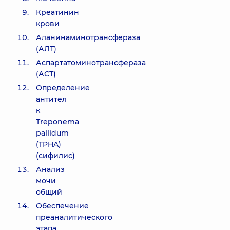
Креатинин
крови
Аланинаминотрансфераза
(АЛТ)
Аспартатоминотрансфераза
(АСТ)
Определение
антител
к
Treponema
pallidum
(TPHA)
(сифилис)
Анализ
мочи
общий
Обеспечение
преаналитического
этапа