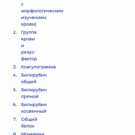
с
морфологическим
изучением
крови)
Группа
крови
и
резус-
фактор
Коагулограмма
Билирубин
общий
Билирубин
прямой
Билирубин
косвенный
Общий
белок
Мочевина