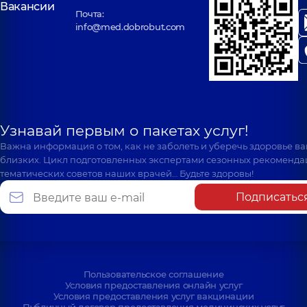
Вакансии
Почта:
info@med.dobrobut.com
Узнавай первым о пакетах услуг!
Важна информация о том, как не заболеть и уберечь здоровье в
близких. Цикл подготовленных экспертами сезонных рекоменда
тематических советов наших врачей… Будьте здоровы!
Подписатьс
Пользовательское соглашение
Условия предоставления онлайн услуг
Условия предоставления услуг вакцинации