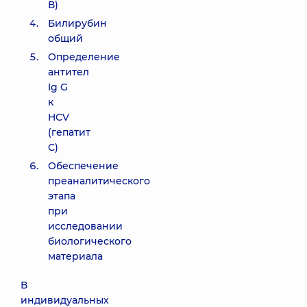
В)
Билирубин
общий
Определение
антител
Ig G
к
HCV
(гепатит
С)
Обеспечение
преаналитического
этапа
при
исследовании
биологического
материала
В
индивидуальных