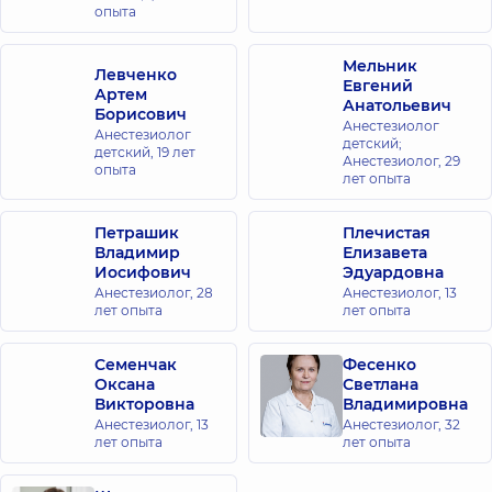
опыта
Мельник
Левченко
Евгений
Артем
Анатольевич
Борисович
Анестезиолог
Анестезиолог
детский;
детский,
19 лет
Анестезиолог,
29
опыта
лет опыта
Петрашик
Плечистая
Владимир
Елизавета
Иосифович
Эдуардовна
Анестезиолог,
28
Анестезиолог,
13
лет опыта
лет опыта
Семенчак
Фесенко
Оксана
Светлана
Викторовна
Владимировна
Анестезиолог,
13
Анестезиолог,
32
лет опыта
лет опыта