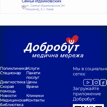
Семьи Идзиковских
ул. Семьи Идзиковских (М.
Мишина), 3, г. Киев
Поликлиника
Услуги
Мы в социальн
Стационар
Пакети
сетях:
послуг
Диагностика
Цены
Скорая
Врачи
Загружайте
помощь
приложение
Новости
Клиники
Добробут:
Медицинская
Контакты
библиотека