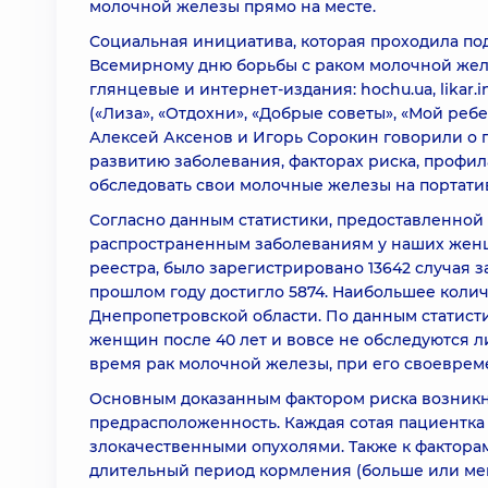
молочной железы прямо на месте.
Социальная инициатива, которая проходила п
Всемирному дню борьбы с раком молочной желе
глянцевые и интернет-издания: hochu.ua, likar.inf
(«Лиза», «Отдохни», «Добрые советы», «Мой ре
Алексей Аксенов и Игорь Сорокин говорили о 
развитию заболевания, факторах риска, профи
обследовать свои молочные железы на портати
Согласно данным статистики, предоставленной
распространенным заболеваниям у наших женщи
реестра, было зарегистрировано 13642 случая 
прошлом году достигло 5874. Наибольшее колич
Днепропетровской области. По данным статисти
женщин после 40 лет и вовсе не обследуются л
время рак молочной железы, при его своеврем
Основным доказанным фактором риска возникн
предрасположенность. Каждая сотая пациентка
злокачественными опухолями. Также к факторам
длительный период кормления (больше или мен