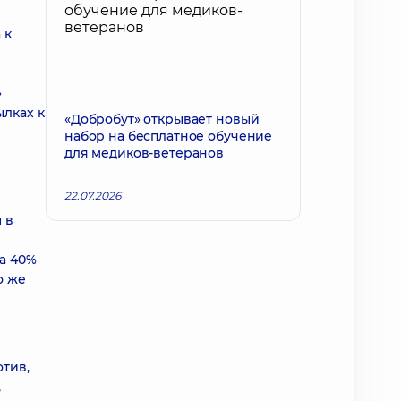
 к
»
лках к
«Добробут» открывает новый
набор на бесплатное обучение
для медиков-ветеранов
22.07.2026
 в
а 40%
о же
отив,
,