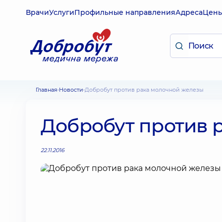
Врачи
Услуги
Профильные направления
Адреса
Цен
Главная
Новости
Добробут против рака молочной железы
Добробут против 
22.11.2016