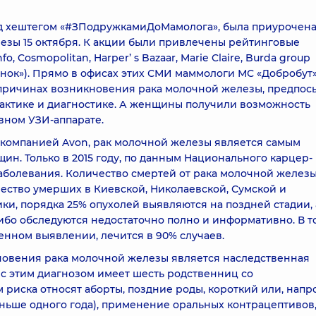
од хештегом «#ЗПодружкамиДоМамолога», была приурочена
зы 15 октября. К акции были привлечены рейтинговые
o, Cosmopolitan, Harper’ s Bazaar, Marie Claire, Burda group
бенок»). Прямо в офисах этих СМИ маммологи МС «Добробут
причинах возникновения рака молочной железы, предпосы
лактике и диагностике. А женщины получили возможность
вном УЗИ-аппарате.
 компанией Avon, рак молочной железы является самым
н. Только в 2015 году, по данным Национального карцер-
заболевания. Количество смертей от рака молочной железы
ество умерших в Киевской, Николаевской, Сумской и
ки, порядка 25% опухолей выявляются на поздней стадии, 
ибо обследуются недостаточно полно и информативно. В т
енном выявлении, лечится в 90% случаев.
овения рака молочной железы является наследственная
 с этим диагнозом имеет шесть родственниц со
 риска относят аборты, поздние роды, короткий или, напр
ьше одного года), применение оральных контрацептивов