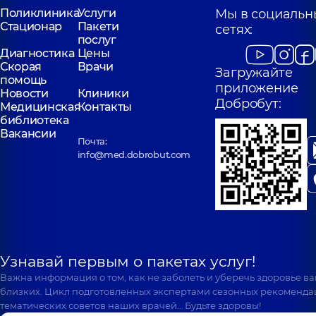
Поликлиника
Услуги
Мы в социальн
Стационар
Пакети
сетях:
послуг
Диагностика
Цены
Скорая
Врачи
Загружайте
помощь
приложение
Новости
Клиники
Добробут:
Медицинская
Контакты
библиотека
Вакансии
Почта:
info@med.dobrobut.com
Узнавай первым о пакетах услуг!
Важна информация о том, как не заболеть и уберечь здоровье в
близких. Цикл подготовленных экспертами сезонных рекоменда
тематических советов наших врачей… Будьте здоровы!