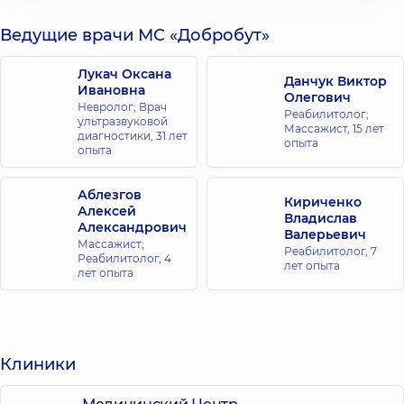
Ведущие врачи МС «Добробут»
Лукач Оксана
Данчук Виктор
Ивановна
Олегович
Невролог; Врач
Реабилитолог;
ультразвуковой
Массажист,
15 лет
диагностики,
31 лет
опыта
опыта
Аблезгов
Кириченко
Алексей
Владислав
Александрович
Валерьевич
Массажист;
Реабилитолог,
7
Реабилитолог,
4
лет опыта
лет опыта
Клиники