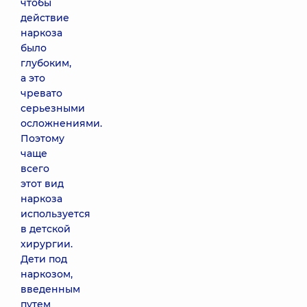
чтобы
действие
наркоза
было
глубоким,
а это
чревато
серьезными
осложнениями.
Поэтому
чаще
всего
этот вид
наркоза
используется
в детской
хирургии.
Дети под
наркозом,
введенным
путем