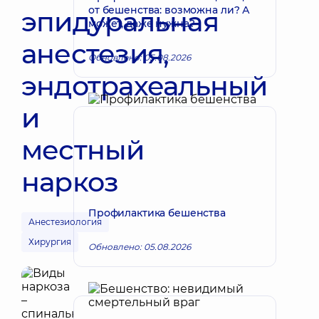
от бешенства: возможна ли? А
эпидуральная
может, даже нужна?
анестезия,
Обновлено: 05.08.2026
эндотрахеальный
и
местный
наркоз
Профилактика бешенства
Анестезиология
Хирургия
Обновлено: 05.08.2026