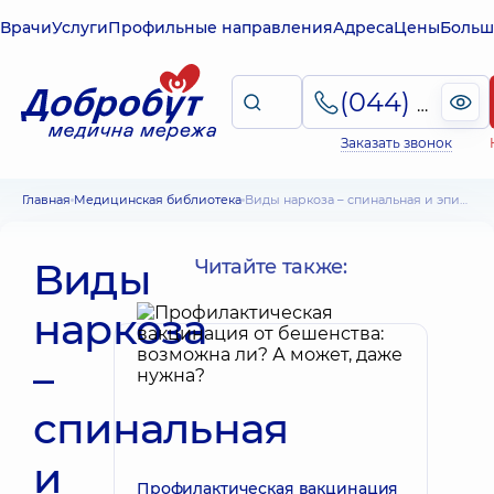
Врачи
Услуги
Профильные направления
Адреса
Цены
Больш
(044) 495-2-888
Заказать звонок
Главная
Медицинская библиотека
Виды наркоза – спинальная и эпидуральная анестезия, эндотрахеальный и местный наркоз
Виды
Читайте также:
наркоза
–
спинальная
и
Профилактическая вакцинация