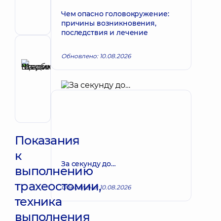
Хирург;
Чем опасно головокружение:
Хирург
причины возникновения,
проктолог
последствия и лечение
Рецензент
Обновлено: 10.08.2026
Щербина
Максим
Запись к врачу
Владимирович
Хирург;
Хирург
проктолог;
Хирург
сосудистый
Показания
к
За секунду до…
выполнению
трахеостомии,
Обновлено: 10.08.2026
техника
выполнения