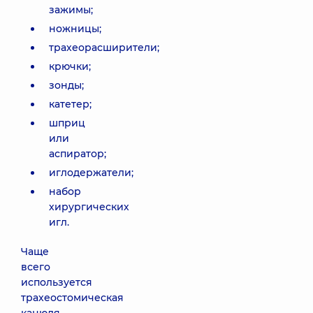
зажимы;
ножницы;
трахеорасширители;
крючки;
зонды;
катетер;
шприц
или
аспиратор;
иглодержатели;
набор
хирургических
игл.
Чаще
всего
используется
трахеостомическая