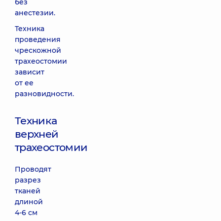
без
анестезии.
Техника
проведения
чрескожной
трахеостомии
зависит
от ее
разновидности.
Техника
верхней
трахеостомии
Проводят
разрез
тканей
длиной
4-6 см