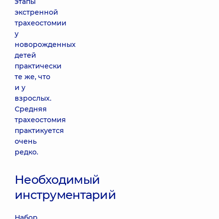
этапы
экстренной
трахеостомии
у
новорожденных
детей
практически
те же, что
и у
взрослых.
Средняя
трахеостомия
практикуется
очень
редко.
Необходимый
инструментарий
Набор