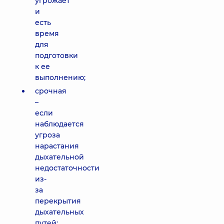
угрожает
и
есть
время
для
подготовки
к ее
выполнению;
срочная
–
если
наблюдается
угроза
нарастания
дыхательной
недостаточности
из-
за
перекрытия
дыхательных
путей;