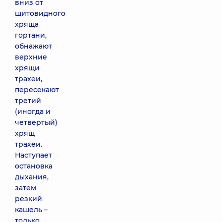
вниз от
щитовидного
хряща
гортани,
обнажают
верхние
хрящи
трахеи,
пересекают
третий
(иногда и
четвертый)
хрящ
трахеи.
Наступает
остановка
дыхания,
затем
резкий
кашель –
только