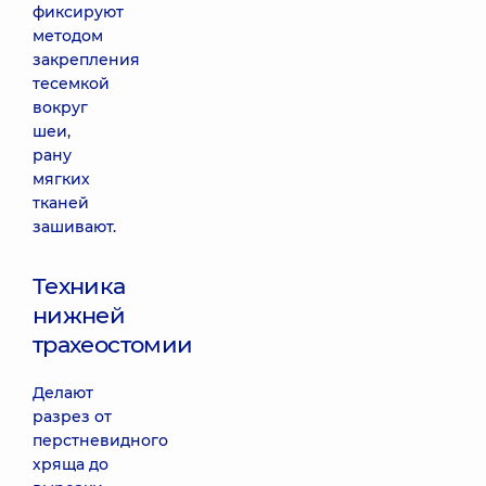
фиксируют
методом
закрепления
тесемкой
вокруг
шеи,
рану
мягких
тканей
зашивают.
Техника
нижней
трахеостомии
Делают
разрез от
перстневидного
хряща до