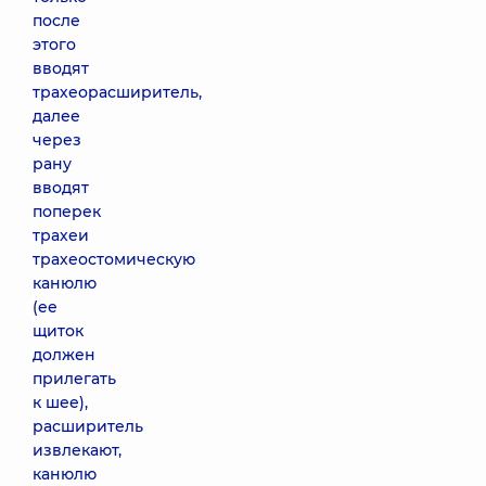
после
этого
вводят
трахеорасширитель,
далее
через
рану
вводят
поперек
трахеи
трахеостомическую
канюлю
(ее
щиток
должен
прилегать
к шее),
расширитель
извлекают,
канюлю