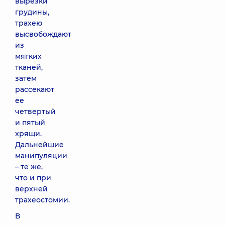
вырезки
грудины,
трахею
высвобождают
из
мягких
тканей,
затем
рассекают
ее
четвертый
и пятый
хрящи.
Дальнейшие
манипуляции
– те же,
что и при
верхней
трахеостомии.
В