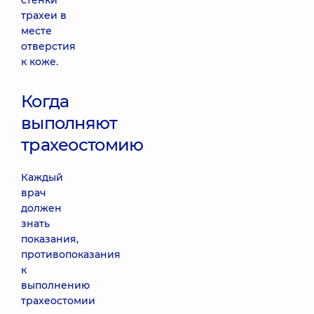
стенки
трахеи в
месте
отверстия
к коже.
Когда
выполняют
трахеостомию
Каждый
врач
должен
знать
показания,
противопоказания
к
выполнению
трахеостомии