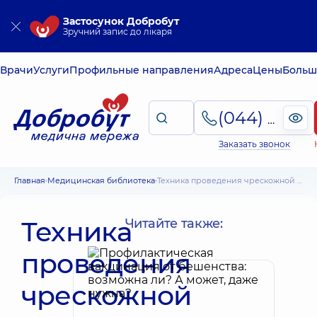
Застосунок Добробут
Зручний запис до лікаря
Врачи
Услуги
Профильные направления
Адреса
Цены
Больш
(044) 495-2-888
Заказать звонок
Главная
Медицинская библиотека
Техника проведения чрескожной трахеостомии, показания, осложнения
Техника
Читайте также:
проведения
чрескожной