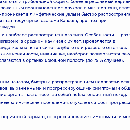
дают очаги грибовидной формы, более агрессивный вариан
раженным проникновением опухоли в мягкие ткани, впло
 проникает в лимфатические узлы и быстро распространя
ятная нодулярная саркома Капоши, прогноз при
двидов.
 наиболее распространенного типа. Особенности — раз
пазоне, в среднем начиная с 37 лет. Проявляется в
виде мелких пятен сине-голубого или розового оттенков.
рхние конечности, нижние же, наоборот, подвергаются рак
олагаются в органах брюшной полости (до 75 % случаев).
рным началом, быстрым распространением неопластическ
овов, выраженными и прогрессирующими симптомами общ
ие органы, часто несет за собой неблагоприятный исход.
ные клинические проявления, опухолевый рост прогресс
гоприятный вариант, прогрессирование симптоматики мо