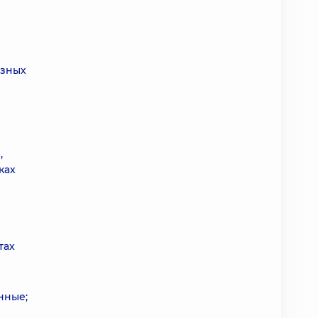
азных
,
ках
тах
нные;