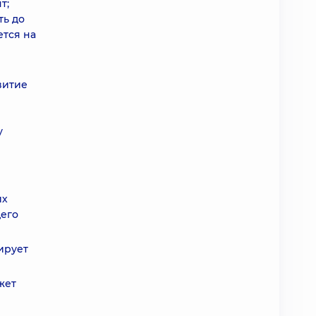
т;
ть до
ется на
витие
у
их
его
ирует
жет