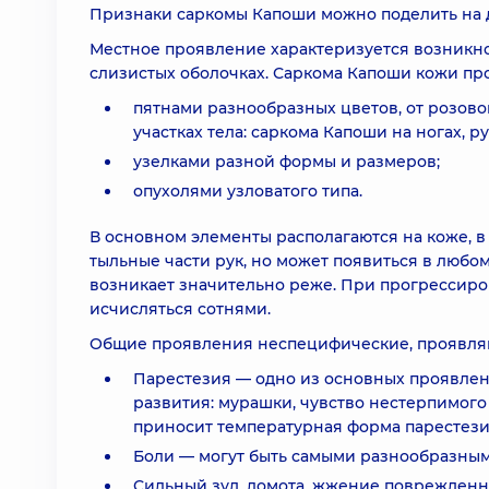
Признаки саркомы Капоши можно поделить на 
Местное проявление характеризуется возникн
слизистых оболочках. Саркома Капоши кожи пр
пятнами разнообразных цветов, от розово
участках тела: саркома Капоши на ногах, ру
узелками разной формы и размеров;
опухолями узловатого типа.
В основном элементы располагаются на коже, в
тыльные части рук, но может появиться в любом
возникает значительно реже. При прогрессир
исчисляться сотнями.
Общие проявления неспецифические, проявляют
Парестезия — одно из основных проявлен
развития: мурашки, чувство нестерпимог
приносит температурная форма парестези
Боли — могут быть самыми разнообразным
Сильный зуд, ломота, жжение поврежденн