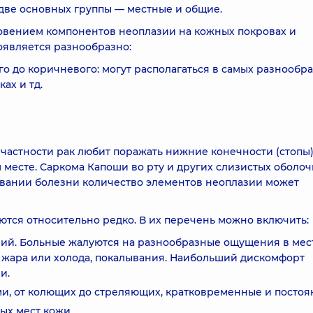
две основных группы — местные и общие.
овением компонентов неоплазии на кожных покровах и
оявляется разнообразно:
го до коричневого: могут располагаться в самых разнообр
ках и тд.
 частности рак любит поражать нижние конечности (стопы)
 месте. Саркома Капоши во рту и других слизистых оболоч
овании болезни количество элементов неоплазии может
ся относительно редко. В их перечень можно включить:
ий. Больные жалуются на разнообразные ощущения в мес
о жара или холода, покалывания. Наибольший дискомфорт
и.
и, от колющих до стреляющих, кратковременные и постоя
ых мест кожи.