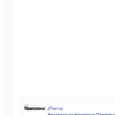
Автор
Задорожная Кристина Олеговн