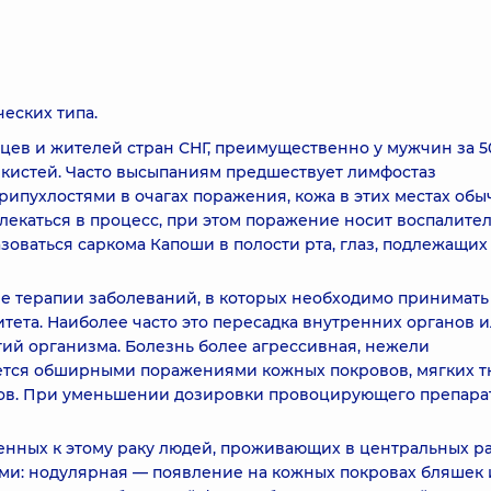
еских типа.
ев и жителей стран СНГ, преимущественно у мужчин за 50
 кистей. Часто высыпаниям предшествует лимфостаз
ипухлостями в очагах поражения, кожа в этих местах обы
лекаться в процесс, при этом поражение носит воспалите
зоваться саркома Капоши в полости рта, глаз, подлежащих
 терапии заболеваний, в которых необходимо принимать
ета. Наиболее часто это пересадка внутренних органов 
ий организма. Болезнь более агрессивная, нежели
ется обширными поражениями кожных покровов, мягких т
нов. При уменьшении дозировки провоцирующего препара
нных к этому раку людей, проживающих в центральных р
ми: нодулярная — появление на кожных покровах бляшек 