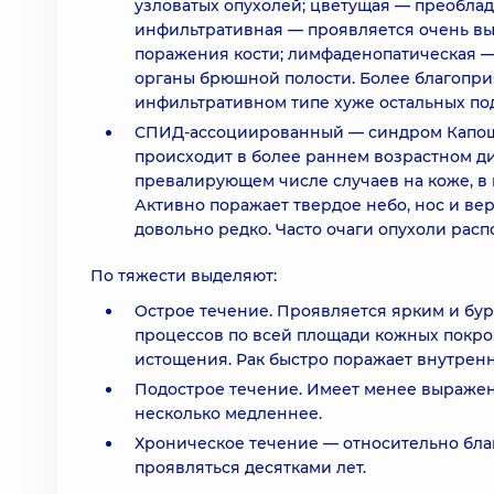
узловатых опухолей; цветущая — преобла
инфильтративная — проявляется очень вы
поражения кости; лимфаденопатическая —
органы брюшной полости. Более благопри
инфильтративном типе хуже остальных по
СПИД-ассоциированный — синдром Капоши
происходит в более раннем возрастном диа
превалирующем числе случаев на коже, в 
Активно поражает твердое небо, нос и ве
довольно редко. Часто очаги опухоли расп
По тяжести выделяют:
Острое течение. Проявляется ярким и бу
процессов по всей площади кожных покр
истощения. Рак быстро поражает внутренн
Подострое течение. Имеет менее выражен
несколько медленнее.
Хроническое течение — относительно бла
проявляться десятками лет.