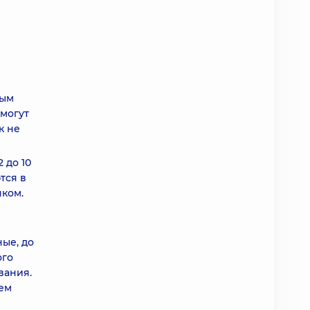
вым
 могут
к не
 до 10
тся в
нком.
ые, до
ого
вания.
ем