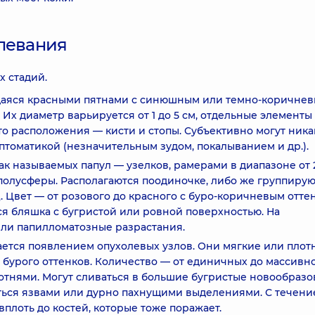
олевания
х стадий.
ющаяся красными пятнами с синюшным или темно-коричне
 Их диаметр варьируется от 1 до 5 см, отдельные элементы
то расположения — кисти и стопы. Субъективно могут ника
птоматикой (незначительным зудом, покалыванием и др.).
к называемых папул — узелков, рамерами в диапазоне от 2
полусферы. Располагаются поодиночке, либо же группирую
. Цвет — от розового до красного с буро-коричневым отте
ся бляшка с бугристой или ровной поверхностью. На
или папилломатозные разрастания.
ется появлением опухолевых узлов. Они мягкие или плотн
и бурого оттенков. Количество — от единичных до массивн
отнями. Могут сливаться в большие бугристые новообразо
ться язвами или дурно пахнущими выделениями. С течени
вплоть до костей, которые тоже поражает.