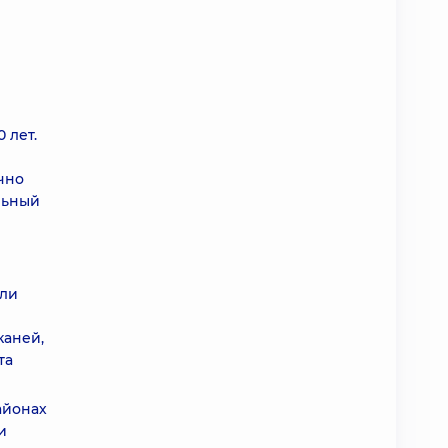
 лет.
чно
льный
или
каней,
та
айонах
и