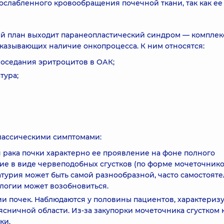
ослабленного кровообращения почечной ткани, так как ее
ий план выходит паранеопластический синдром — комплек
казывающих наличие онкопроцесса. К ним относятся:
оседания эритроцитов в ОАК;
тура;
лассическими симптомами:
 рака почки характерно ее проявление на фоне полного
ие в виде червеподобных сгустков (по форме мочеточнико
турия может быть самой разнообразной, часто самостоят
логии может возобновиться.
 почек. Наблюдаются у половины пациентов, характериз
ничной области. Из-за закупорки мочеточника сгустком 
ки.