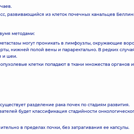
чаев.
сс, развивающийся из клеток почечных канальцев Беллин
вумя методами:
метастазы могут проникать в лимфоузлы, окружающие вор
ты, нижней полой вены и параректально. В редких случа
 и шеи.
опухолевые клетки попадают в ткани множества органов и
уществует разделение рака почек по стадиям развития.
ателей будет классификация стадийности онкологическо
чительно в пределах почки, без затрагивания ее капсулы.