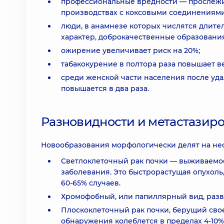
профессиональные вредности — прослежив
производствах с коксовыми соединениями
люди, в анамнезе которых числятся длит
характер, доброкачественные образовани
ожирение увеличивает риск на 20%;
табакокурение в полтора раза повышает ве
среди женской части населения после уда
повышается в два раза.
Разновидности и метастазир
Новообразования морфологически делят на не
Светлоклеточный рак почки — выживаемость
заболевания. Это быстрорастущая опухол
60-65% случаев.
Хромофобный, или папиллярный вид, развив
Плоскоклеточный рак почки, берущий свое
обнаружения колеблется в пределах 4-10%