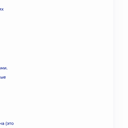
их
ами.
рые
а (это