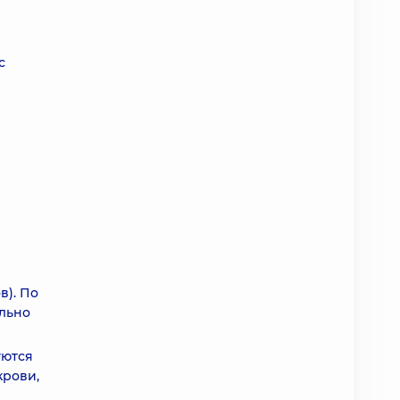
с
в). По
ельно
уются
крови,