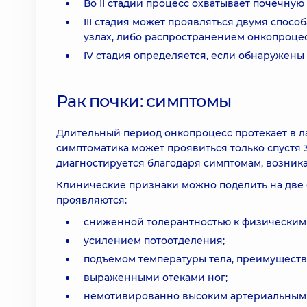
Во II стадии процесс охватывает почечную 
III стадия может проявляться двумя спос
узлах, либо распространением онкопроцес
IV стадия определяется, если обнаружены
Рак почки: симптомы
Длительный период онкопроцесс протекает в ла
симптоматика может проявиться только спустя 3
диагностируется благодаря симптомам, возника
Клинические признаки можно поделить на две 
проявляются:
сниженной толерантностью к физическим 
усилением потоотделения;
подъемом температуры тела, преимуществ
выраженными отеками ног;
немотивированно высоким артериальным 