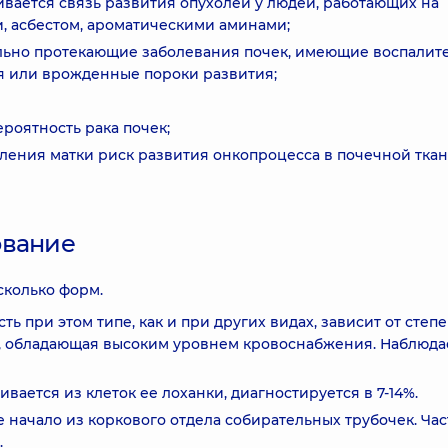
ается связь развития опухолей у людей, работающих на
, асбестом, ароматическими аминами;
ельно протекающие заболевания почек, имеющие воспалит
я или врожденные пороки развития;
роятность рака почек;
ления матки риск развития онкопроцесса в почечной тка
ование
сколько форм.
 при этом типе, как и при других видах, зависит от степ
ь, обладающая высоким уровнем кровоснабжения. Наблюда
ается из клеток ее лоханки, диагностируется в 7-14%.
 начало из коркового отдела собирательных трубочек. Час
.