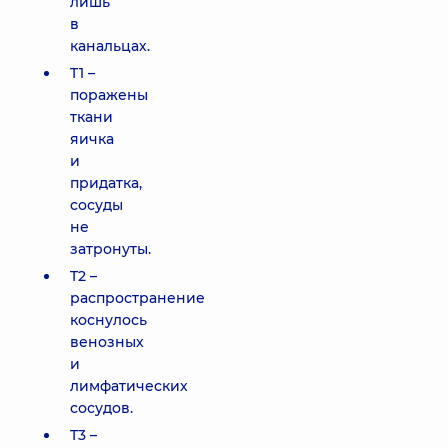
лишь
в
канальцах.
T1 –
поражены
ткани
яичка
и
придатка,
сосуды
не
затронуты.
T2 –
распространение
коснулось
венозных
и
лимфатических
сосудов.
T3 –