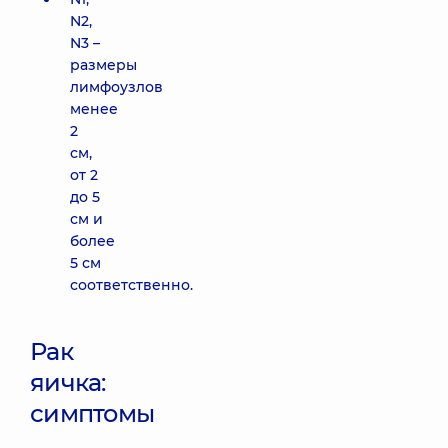
N2,
N3 –
размеры
лимфоузлов
менее
2
см,
от 2
до 5
см и
более
5 см
соответственно.
Рак
яичка:
симптомы