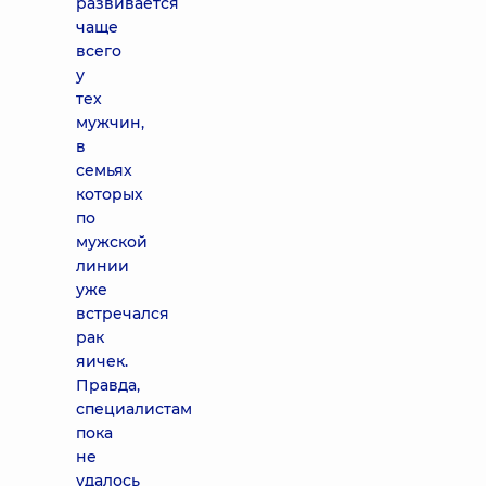
развивается
чаще
всего
у
тех
мужчин,
в
семьях
которых
по
мужской
линии
уже
встречался
рак
яичек.
Правда,
специалистам
пока
не
удалось