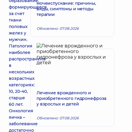
образование,
мочеиспускание: причины,
формирующееся
виды, симптомы и методы
за счет
терапии
ткани
половых
Обновлено: 07.08.2026
желез у
мужчин.
Патология
наиболее
распространена
в
нескольких
возрастных
категориях:
10, 20-40,
Лечение врожденного и
старше
приобретенного гидронефроза
у взрослых и детей
60 лет.
Онкология
яичка –
Обновлено: 07.08.2026
заболевание
достаточно