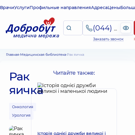
Врачи
Услуги
Профильные направления
Адреса
Цены
Больш
(044) 495-2-888
Заказать звонок
Главная
Медицинская библиотека
Рак яичка
Рак
Читайте также:
яичка
Онкология
Урология
Історія однієї дружби великої і