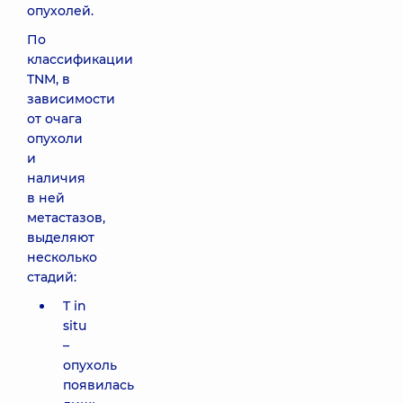
опухолей.
По
классификации
TNM, в
зависимости
от очага
опухоли
и
наличия
в ней
метастазов,
выделяют
несколько
стадий:
T in
situ
–
опухоль
появилась