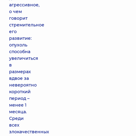
агрессивное,
о чем
говорит
стремительное
его
развитие:
опухоль
способна
увеличиться
в
размерах
вдвое за
невероятно
короткий
период –
менее 1
месяца.
Среди
всех
злокачественных