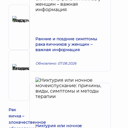
Автор
Викарчук
Запись к врачу
Марк
Владимирович
Ранние и поздние симптомы
Уролог
рака яичников у женщин –
важная информация
Рецензент
Обновлено: 07.08.2026
Аникеева
Татьяна
Запись к врачу
Владимировна
Терапевт;
Кардиолог;
Ревматолог
Рак
яичка –
злокачественное
Никтурия или ночное