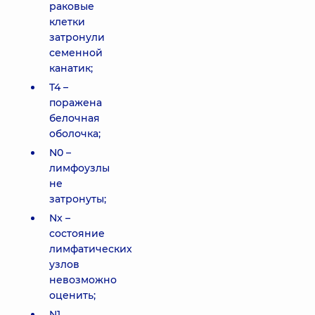
раковые
клетки
затронули
семенной
канатик;
T4 –
поражена
белочная
оболочка;
N0 –
лимфоузлы
не
затронуты;
Nx –
состояние
лимфатических
узлов
невозможно
оценить;
N1,