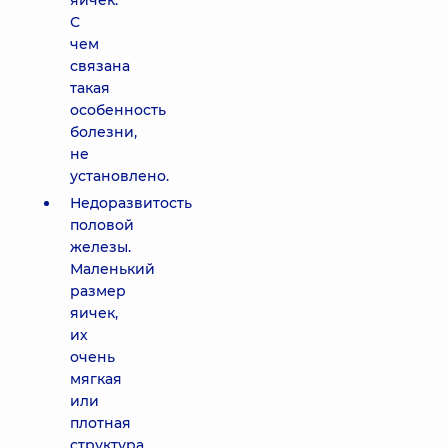
яичек.
С
чем
связана
такая
особенность
болезни,
не
установлено.
Недоразвитость
половой
железы.
Маленький
размер
яичек,
их
очень
мягкая
или
плотная
структура,