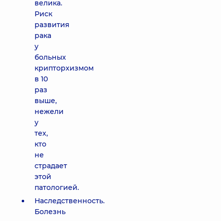
велика.
Риск
развития
рака
у
больных
крипторхизмом
в 10
раз
выше,
нежели
у
тех,
кто
не
страдает
этой
патологией.
Наследственность.
Болезнь