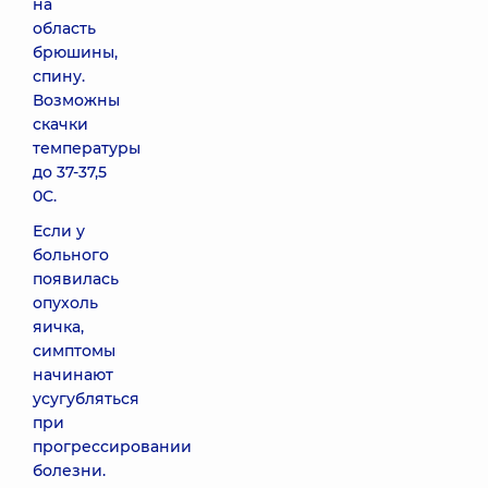
на
область
брюшины,
спину.
Возможны
скачки
температуры
до 37-37,5
0
С.
Если у
больного
появилась
опухоль
яичка,
симптомы
начинают
усугубляться
при
прогрессировании
болезни.