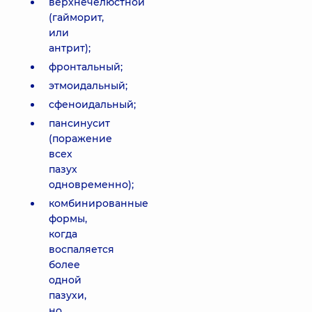
верхнечелюстной
(гайморит,
или
антрит);
фронтальный;
этмоидальный;
сфеноидальный;
пансинусит
(поражение
всех
пазух
одновременно);
комбинированные
формы,
когда
воспаляется
более
одной
пазухи,
но