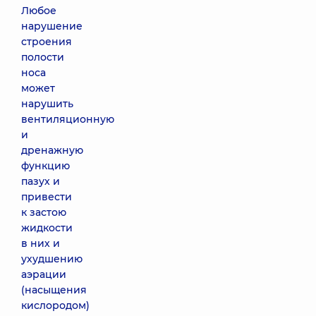
Любое
нарушение
строения
полости
носа
может
нарушить
вентиляционную
и
дренажную
функцию
пазух и
привести
к застою
жидкости
в них и
ухудшению
аэрации
(насыщения
кислородом)