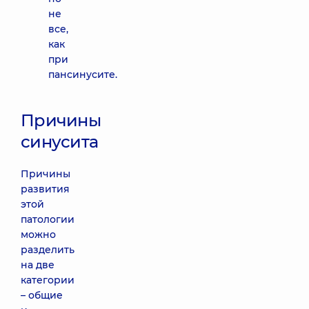
не
все,
как
при
пансинусите.
Причины
синусита
Причины
развития
этой
патологии
можно
разделить
на две
категории
– общие