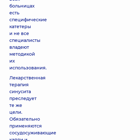
больницах
есть
специфические
катетеры
и не все
специалисты
владеют
методикой
их
использования.
Лекарственная
терапия
синусита
преследует
те же
цели.
Обязательно
применяются
сосудосуживающие
капли и