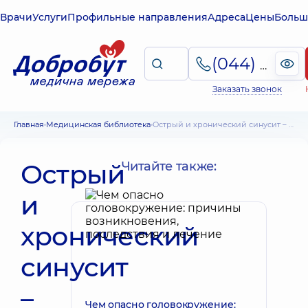
Врачи
Услуги
Профильные направления
Адреса
Цены
Больш
(044) 495-2-888
Заказать звонок
Главная
Медицинская библиотека
Острый и хронический синусит – причины, симптомы, диагностика и лечение
Острый
Читайте также:
и
хронический
синусит
–
Чем опасно головокружение: