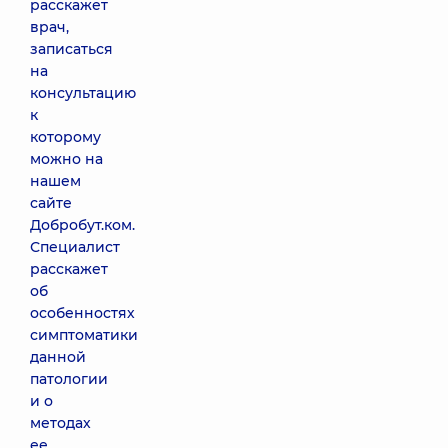
расскажет
врач,
записаться
на
консультацию
к
которому
можно на
нашем
сайте
Добробут.ком.
Специалист
расскажет
об
особенностях
симптоматики
данной
патологии
и о
методах
ее