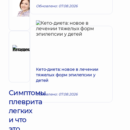
Виктория
Запись к врачу
Обновлено: 07.08.2026
Александровна
Врач
общей
практики
-
семейный
Рецензент
врач;
Аникеева
Педиатр;
Татьяна
Терапевт
Запись к врачу
Владимировна
Терапевт;
Кето-диета: новое в лечении
Кардиолог;
тяжелых форм эпилепсии у
Ревматолог
детей
Симптомы
Обновлено: 07.08.2026
плеврита
легких
и что
это