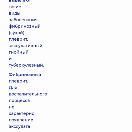
выделяют
такие
виды
заболевания:
фибринозный
(сухой)
плеврит,
экссудативный,
гнойный
и
туберкулезный.
Фибринозный
плеврит.
Для
воспалительного
процесса
не
характерно
появление
экссудата