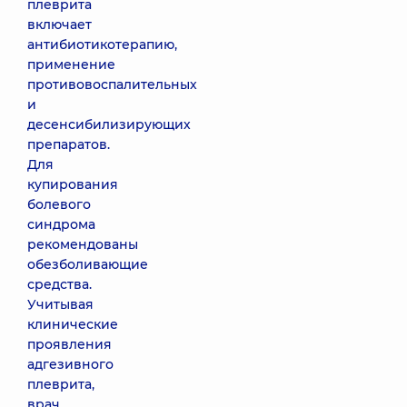
плеврита
включает
антибиотикотерапию,
применение
противовоспалительных
и
десенсибилизирующих
препаратов.
Для
купирования
болевого
синдрома
рекомендованы
обезболивающие
средства.
Учитывая
клинические
проявления
адгезивного
плеврита,
врач