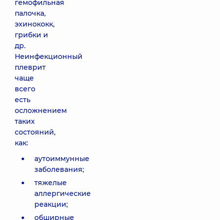
гемофильная
палочка,
эхинококк,
грибки и
др.
Неинфекционный
плеврит
чаще
всего
есть
осложнением
таких
состояний,
как:
аутоиммунные
заболевания;
тяжелые
аллергические
реакции;
обширные