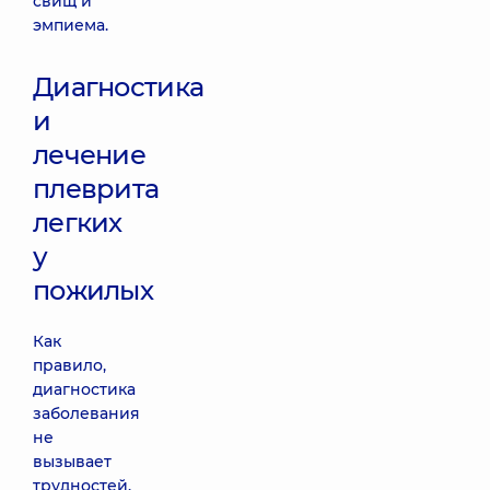
свищ и
эмпиема.
Диагностика
и
лечение
плеврита
легких
у
пожилых
Как
правило,
диагностика
заболевания
не
вызывает
трудностей.