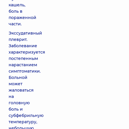
кашель,
боль в
пораженной
части.
Экссудативный
плеврит.
Заболевание
характеризуется
постепенным
нарастанием
симптоматики.
Больной
может
жаловаться
на
головную
боль и
субфебрильную
температуру,
небольшую