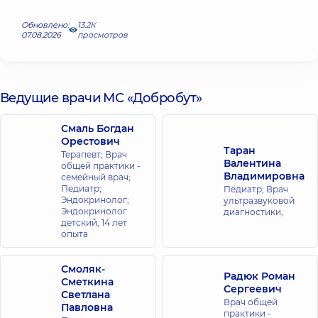
Обновлено:
13.2К
07.08.2026
просмотров
Ведущие врачи МС «Добробут»
Смаль Богдан
Орестович
Таран
Терапевт; Врач
Валентина
общей практики -
Владимировна
семейный врач;
Педиатр;
Педиатр; Врач
Эндокринолог;
ультразвуковой
Эндокринолог
диагностики,
детский,
14 лет
опыта
Смоляк-
Радюк Роман
Сметкина
Сергеевич
Светлана
Врач общей
Павловна
практики -