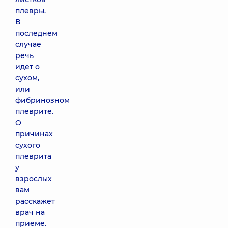
плевры.
В
последнем
случае
речь
идет о
сухом,
или
фибринозном
плеврите.
О
причинах
сухого
плеврита
у
взрослых
вам
расскажет
врач на
приеме.