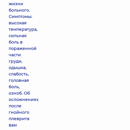
жизни
больного.
Симптомы:
высокая
температура,
сильная
боль в
пораженной
части
груди,
одышка,
слабость,
головная
боль,
озноб. Об
осложнениях
после
гнойного
плеврита
вам