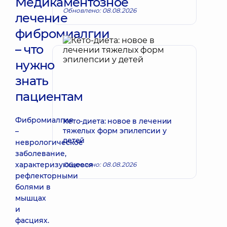
Медикаментозное
Обновлено: 08.08.2026
лечение
фибромиалгии
– что
нужно
знать
пациентам
Фибромиалгия
Кето-диета: новое в лечении
тяжелых форм эпилепсии у
–
детей
неврологическое
заболевание,
характеризующееся
Обновлено: 08.08.2026
рефлекторными
болями в
мышцах
и
фасциях.