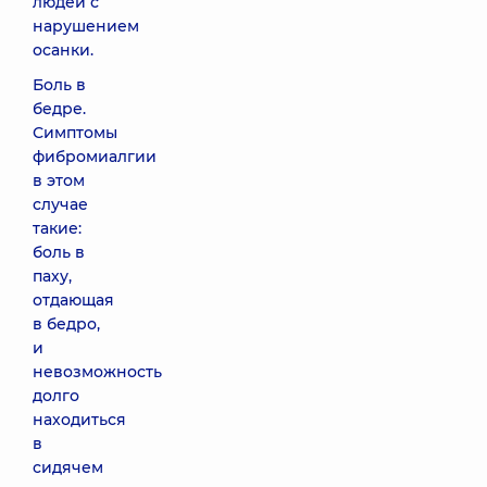
людей с
нарушением
осанки.
Боль в
бедре.
Симптомы
фибромиалгии
в этом
случае
такие:
боль в
паху,
отдающая
в бедро,
и
невозможность
долго
находиться
в
сидячем