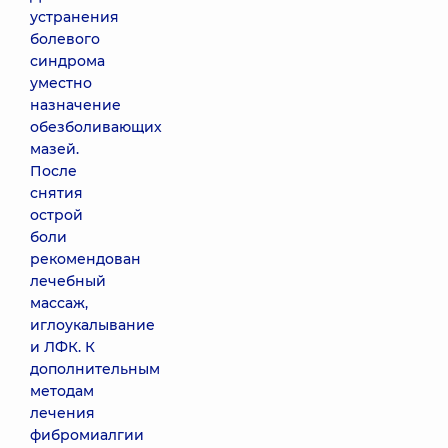
устранения
болевого
синдрома
уместно
назначение
обезболивающих
мазей.
После
снятия
острой
боли
рекомендован
лечебный
массаж,
иглоукалывание
и ЛФК. К
дополнительным
методам
лечения
фибромиалгии