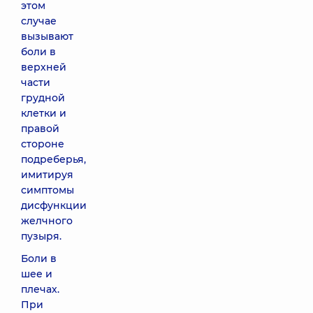
этом
случае
вызывают
боли в
верхней
части
грудной
клетки и
правой
стороне
подреберья,
имитируя
симптомы
дисфункции
желчного
пузыря.
Боли в
шее и
плечах.
При