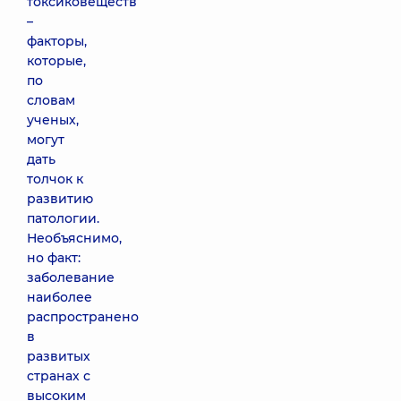
токсиковеществ
–
факторы,
которые,
по
словам
ученых,
могут
дать
толчок к
развитию
патологии.
Необъяснимо,
но факт:
заболевание
наиболее
распространено
в
развитых
странах с
высоким