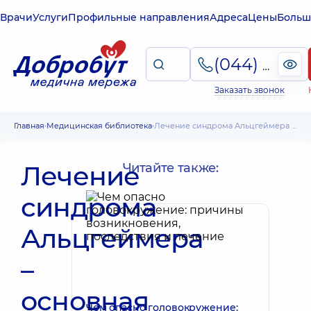
Врачи
Услуги
Профильные направления
Адреса
Цены
Больш
(044) 495-2-888
Заказать звонок
Главная
Медицинская библиотека
Лечение синдрома Альцгеймера – основная и симптоматическая терапия
Лечение
Читайте также:
синдрома
Альцгеймера
–
основная
Чем опасно головокружение: