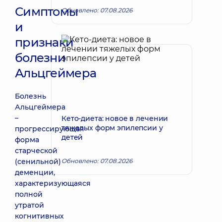
Симптомы
Обновлено: 07.08.2026
и
признаки
болезни
Альцгеймера
Болезнь
Альцгеймера
–
Кето-диета: новое в лечении
тяжелых форм эпилепсии у
прогрессирующая
детей
форма
старческой
(сенильной)
Обновлено: 07.08.2026
деменции,
характеризующаяся
полной
утратой
когнитивных