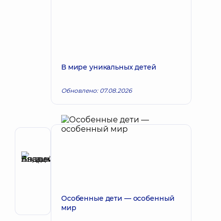
В мире уникальных детей
Обновлено: 07.08.2026
Рецензент
Басацкий
Андрей
Запись к врачу
Владимирович
Хирург
Особенные дети — особенный
эндоваскулярный
мир