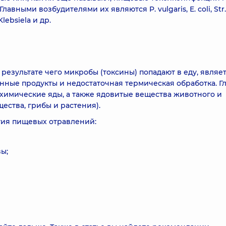
вными возбудителями их являются P. vulgaris, E. coli, Str.
Klebsiela и др.
езультате чего микробы (токсины) попадают в еду, являе
нные продукты и недостаточная термическая обработка. Г
химические яды, а также ядовитые вещества животного и
ства, грибы и растения).
тия пищевых отравлений:
ы;