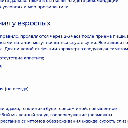
тайте дальше. Также в статье вы найдете рекомендации
 условиях и мер профилактики.
ия у взрослых
правило, проявляются через 2-3 часа после приема пищи. 
ами питания могут появиться спустя сутки. Все зависит о
ека. Для пищевой инфекции характерна следующая симптом
тсутствие аппетита;
;
 (не всегда);
и ядами, то клиника будет совсем иной: повышенное
лабый мышечный тонус, головокружение (возможны
арастание симптомов обезвоживания (жажда, сухость слиз