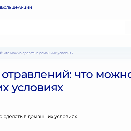
ы
Больше
Акции
й: что можно сделать в домашних условиях
отравлений: что можн
их условиях