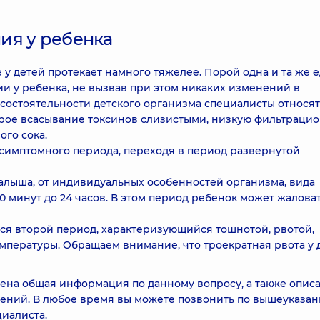
ия у ребенка
у детей протекает намного тяжелее. Порой одна и та же е
и у ребенка, не вызвав при этом никаких изменений в
состоятельности детского организма специалисты относят
трое всасывание токсинов слизистыми, низкую фильтраци
го сока.
симптомного периода, переходя в период развернутой
алыша, от индивидуальных особенностей организма, вида
30 минут до 24 часов. В этом период ребенок может жалова
ется второй период, характеризующийся тошнотой, рвотой,
пературы. Обращаем внимание, что троекратная рвота у 
ена общая информация по данному вопросу, а также опис
ений. В любое время вы можете позвонить по вышеуказа
иалиста.