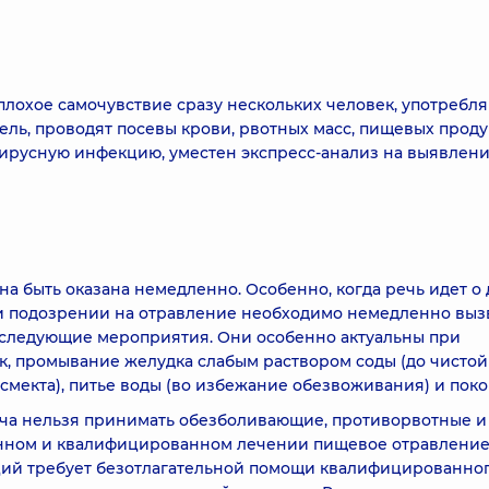
лохое самочувствие сразу нескольких человек, употребл
ель, проводят посевы крови, рвотных масс, пищевых продук
вирусную инфекцию, уместен экспресс-анализ на выявлен
быть оказана немедленно. Особенно, когда речь идет о 
и подозрении на отравление необходимо немедленно выз
 следующие мероприятия. Они особенно актуальны при
к, промывание желудка слабым раствором соды (до чистой 
смекта), питье воды (во избежание обезвоживания) и поко
ача нельзя принимать обезболивающие, противорвотные и
нном и квалифицированном лечении пищевое отравлени
ций требует безотлагательной помощи квалифицированно