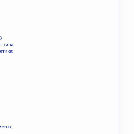
В
т типа
атика:
истых,