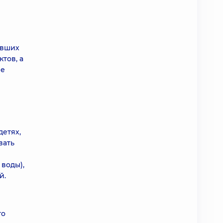
явших
тов, а
ие
детях,
вать
воды),
й.
е
го