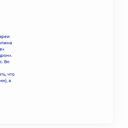
иареи
должна
е»
дрон».
с. Во
ть, что
и), а