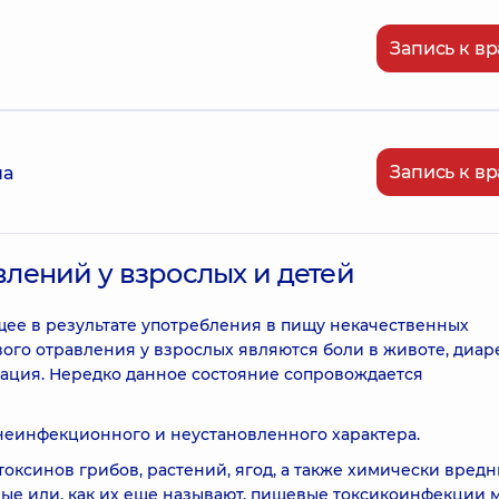
Запись к вр
Запись к вр
на
лений у взрослых и детей
ее в результате употребления в пищу некачественных
го отравления у взрослых являются боли в животе, диар
ация. Нередко данное состояние сопровождается
еинфекционного и неустановленного характера.
ксинов грибов, растений, ягод, а также химически вред
ые или, как их еще называют, пищевые токсикоинфекции 