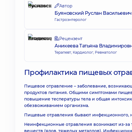
Автор
Буяновский Руслан Васильевич
Гастроэнтеролог
Рецензент
Аникеева Татьяна Владимиров
Терапевт; Кардиолог; Ревматолог
Профилактика пищевых отрав
Пищевое отравление – заболевание, возникающ
продуктов питания. Общими симптомами пищево
повышение теспературы тела и общая интоксик
обезвоживанием организма.
Пищевые отравления бывают инфекционного, н
Неинфекционные отравления возникают из-за то
веществ (ядов, тяжелых металлов). Инфекционн