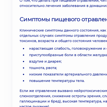
О том, что делать при пищевом отравлении, чи
относительно лечения заболевания в домашних
Симптомы пищевого отравлен
Клинические симптомы данного состояния, как 
отдельных случаях симптомы отравления продукт
токсинов, возраста и общего состояния челов
нарастающая слабость, головокружение и о
приступообразные боли в области желудка
вздутие и диарея;
тошнота, рвота;
низкие показатели артериального давления
повышение температуры тела.
Если же отравление вызвано нейротоксическим
слюноотделения, снижение остроты зрения, с
галлюцинации и бред), высокая температура, н
частое дыхание).