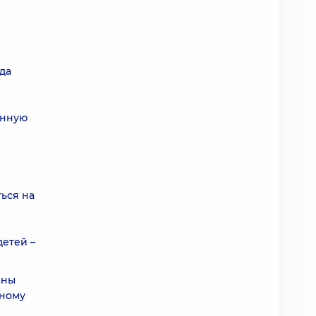
да
онную
ться на
детей –
аны
нному