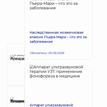
Наследственная мозжечковая
атаксия Пьера-Мари – что это за
заболевание
Автор
Обновлено: 05.08.2026
Рыков
Алексей
Запись к врачу
Аркадьевич
Педиатр;
Гастроэнтеролог
детский
Рецензент
Аникеева
Татьяна
Аппарат ультразвуковой