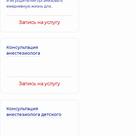
и их родителям организовать
ежедневную жизнь для
достижения совместно
поставленных целей,
Запись на услугу
направленных на улучшение
качества жизни в социуме.
Консультация
анестезиолога
Запись на услугу
Консультация
анестезиолога детского