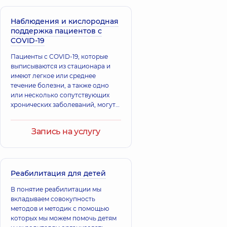
Наблюдения и кислородная
поддержка пациентов с
COVID-19
Пациенты с COVID-19, которые
выписываются из стационара и
имеют легкое или среднее
течение болезни, а также одно
или несколько сопутствующих
хронических заболеваний, могут
остаться под наблюдением
врачей и медицинского
Запись на услугу
персонала медицинской сети
"Добробут
Реабилитация для детей
В понятие реабилитации мы
вкладываем совокупность
методов и методик с помощью
которых мы можем помочь детям