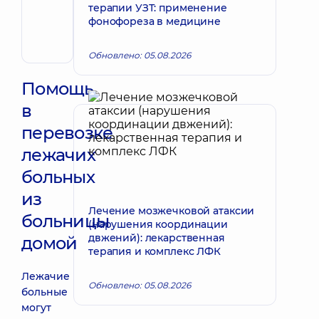
Запись к врачу
терапии УЗТ: применение
Владимировна
фонофореза в медицине
Терапевт;
Кардиолог;
Ревматолог
Обновлено: 05.08.2026
Помощь
в
перевозке
лежачих
больных
из
Лечение мозжечковой атаксии
больницы
(нарушения координации
двжений): лекарственная
домой
терапия и комплекс ЛФК
Лежачие
Обновлено: 05.08.2026
больные
могут