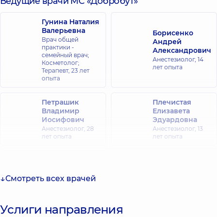
Ведущие врачи МС «Добробут»
Гунина Наталия
Валерьевна
Борисенко
Врач общей
Андрей
практики -
Александрович
семейный врач;
Анестезиолог,
14
Косметолог;
лет опыта
Терапевт,
23 лет
опыта
Петрашик
Плечистая
Владимир
Елизавета
Иосифович
Эдуардовна
Анестезиолог,
28
Анестезиолог,
13
лет опыта
лет опыта
Кириченко
Наталья
Смотреть всех врачей
Васильевна
Анестезиолог,
Услиги направления