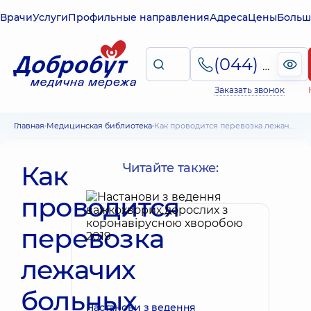
Врачи
Услуги
Профильные направления
Адреса
Цены
Больш
(044) 495-2-888
Заказать звонок
Главная
Медицинская библиотека
Как проводится перевозка лежачих больных
Как
Читайте также:
проводится
перевозка
лежачих
больных
Настанови з ведення