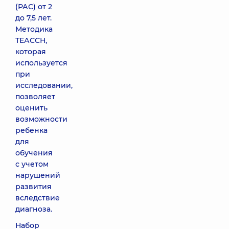
(РАС) от 2
до 7,5 лет.
Методика
ТЕАССН,
которая
используется
при
исследовании,
позволяет
оценить
возможности
ребенка
для
обучения
с учетом
нарушений
развития
вследствие
диагноза.
Набор