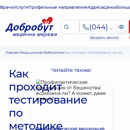
Врачи
Услуги
Профильные направления
Адреса
Цены
Больш
(044) 495-2-888
Заказать звонок
Главная
Медицинская библиотека
Как проходит тестирование по методике ADOS-2
Как
Читайте также:
проходит
тестирование
по
методике
Профилактическая вакцинация