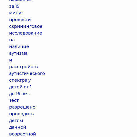
за 15
минут
провести
скрининговое
исследование
на
наличие
аутизма
и
расстройств
аутистического
спектра у
детей от 1
до 16 лет.
Тест
разрешено
проводить
детям
данной
возрастной