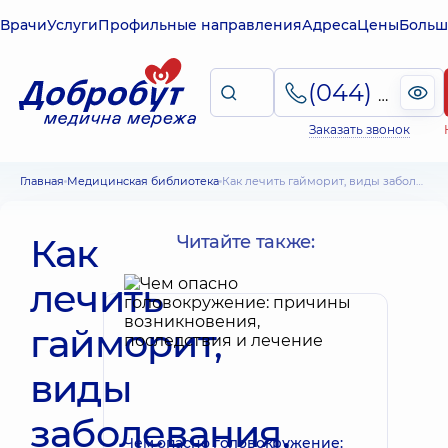
Врачи
Услуги
Профильные направления
Адреса
Цены
Больш
(044) 495-2-888
Заказать звонок
Главная
Медицинская библиотека
Как лечить гайморит, виды заболевания, причины, основные методы терапии
Как
Читайте также:
лечить
гайморит,
виды
заболевания,
Чем опасно головокружение: