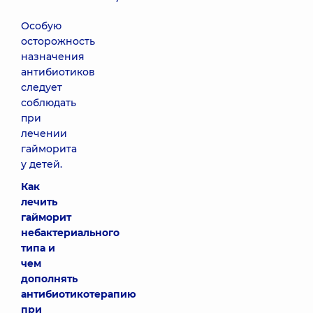
Особую
осторожность
назначения
антибиотиков
следует
соблюдать
при
лечении
гайморита
у детей.
Как
лечить
гайморит
небактериального
типа и
чем
дополнять
антибиотикотерапию
при