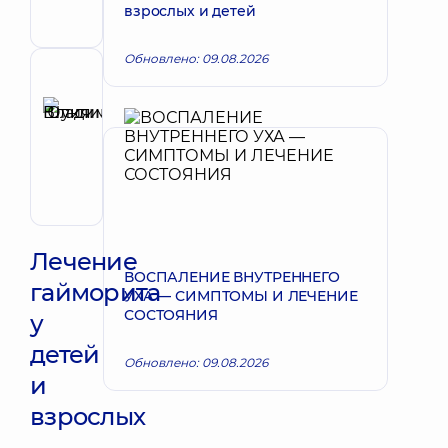
взрослых и детей
челюстно-
лицевой
Обновлено: 09.08.2026
Рецензент
Шуклина
Юлия
Запись к врачу
Владимировна
Отоларинголог;
Отоларинголог
детский
Лечение
ВОСПАЛЕНИЕ ВНУТРЕННЕГО
гайморита
УХА — СИМПТОМЫ И ЛЕЧЕНИЕ
СОСТОЯНИЯ
у
детей
Обновлено: 09.08.2026
и
взрослых