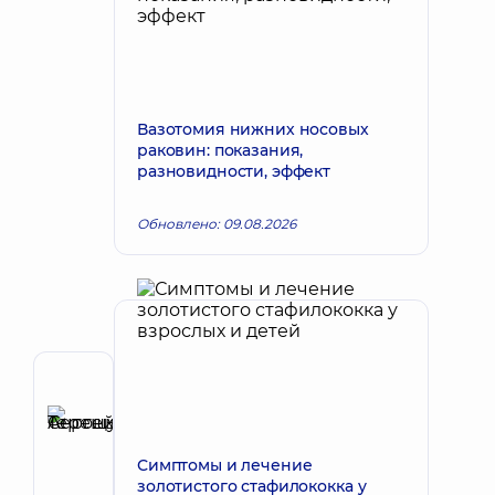
Вазотомия нижних носовых
раковин: показания,
разновидности, эффект
Обновлено: 09.08.2026
Автор
Терещук
Сергей
Запись к врачу
Симптомы и лечение
Антоньевич
золотистого стафилококка у
Хирург