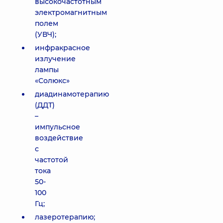
высокочастотным
электромагнитным
полем
(УВЧ);
инфракрасное
излучение
лампы
«Солюкс»
диадинамотерапию
(ДДТ)
–
импульсное
воздействие
с
частотой
тока
50-
100
Гц;
лазеротерапию;