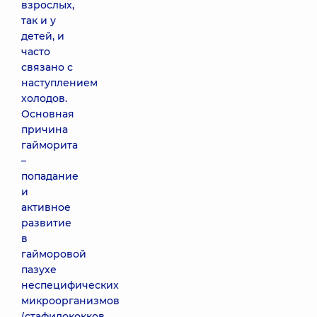
взрослых,
так и у
детей, и
часто
связано с
наступлением
холодов.
Основная
причина
гайморита
–
попадание
и
активное
развитие
в
гайморовой
пазухе
неспецифических
микроорганизмов
(стафилококков,