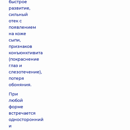
быстрое
развитие,
сильный
отек с
появлением
на коже
сыпи,
признаков
конъюнктивита
(покраснение
глаз и
слезотечение),
потеря
обоняния.
При
любой
форме
встречается
односторонний
и